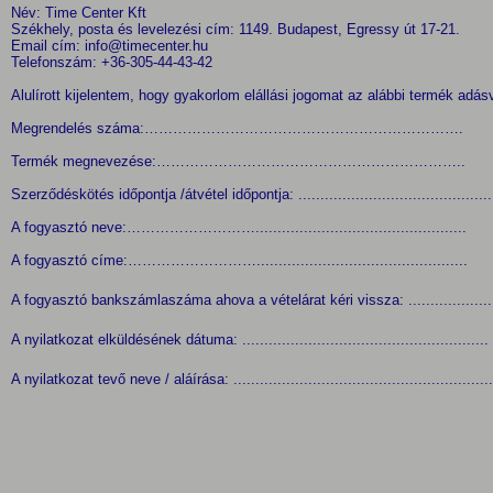
Név: Time Center Kft
Székhely, posta és levelezési cím: 1149. Budapest, Egressy út 17-21.
Email cím: info@timecenter.hu
Telefonszám: +36-305-44-43-42
Alulírott kijelentem, hogy gyakorlom elállási jogomat az alábbi termék adás
Megrendelés száma:………………………………………………………….
Termék megnevezése:………………………………………………………..
Szerződéskötés időpontja /átvétel időpontja: ...............................................
A fogyasztó neve:………………………................................................
A fogyasztó címe:………………………................................................
A fogyasztó bankszámlaszáma ahova a vételárat kéri vissza: .............................
A nyilatkozat elküldésének dátuma: ........................................................
A nyilatkozat tevő neve / aláírása: ...........................................................