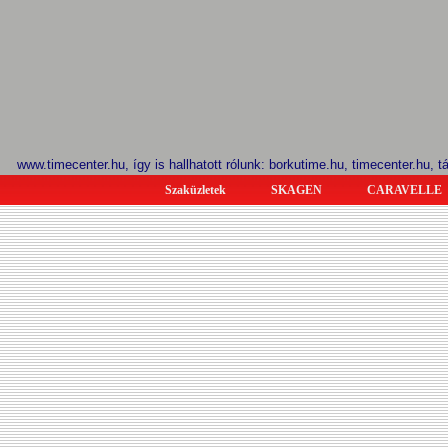
www.timecenter.hu, így is hallhatott rólunk: borkutime.hu, timecenter.hu, 
Szaküzletek
SKAGEN
CARAVELLE