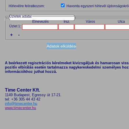
Hírlevélre feliratkozom:
Havonta egyszeri hírlevél újdonságokról
Üzletek adatai
Elnevezés
Irsz.
Város
Utca
Üzlet 1:
+
-
A beérkezett regisztrációs kérelmeket kivizsgáljuk és hamarosan vissza
pozitív elbírálás esetén tartalmazza nagykereskedelmi személyes hoz
információkhoz juthat hozzá.
Time Center Kft.
1149 Budapest, Egressy út 17-21.
tel: +36 305 44 43 42
info@timecenter.hu
www.timecenter.hu