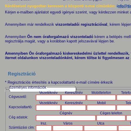
Kérdéseivel nyugodtan keressen a központi e-mai címünkön:
i
nfo@ti
Kérjen e-mailben ajánlatot egyedi igényei szerint, vagy kérdezzen minket
Amennyiben már rendelkezik
viszonteladói regisztrációval
, kérem lépje
Amennyiben
Ön nem óraforgalmazó viszonteladó
kérem a
belépés
mell
regisztrálja magát, vagy a korábban kapott jelszavával lépjen be.
Amennyiben Ön óraforgalmazó kiskereskedelmi üzlettel rendelkezik, 
iternet oldalunkon viszonteladónként, kérem töltse ki figyelmesen az 
Regisztráció
* Regisztrációs értesítés a kapcsolattartó e-mail címére érkezik
Személyes információk
Vezetéknév
Keresztnév
Mobiltelefon
Telef
Cégvezető:
Vezetéknév
Keresztnév
Mobil
Tel
Kapcsolattartó:
Cégnév
Céges telefon
Cég adatok:
Irsz.
Város
Utca
Számlázási cím: