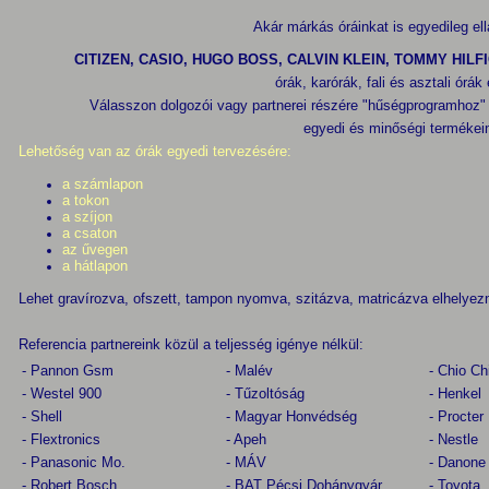
Akár márkás óráinkat is egyedileg ell
CITIZEN, CASIO, HUGO BOSS, CALVIN KLEIN, TOMMY HILF
órák, karórák, fali és asztali ór
Válasszon dolgozói vagy partnerei részére "hűségprogramhoz"
egyedi és minőségi termékei
Lehetőség van az órák egyedi tervezésére:
a számlapon
a tokon
a szíjon
a csaton
az űvegen
a hátlapon
Lehet gravírozva, ofszett, tampon nyomva, szitázva, matricázva elhelyezn
Referencia partnereink közül a teljesség igénye nélkül:
- Pannon Gsm
- Malév
- Chio C
- Westel 900
- Tűzoltóság
- Henkel
- Shell
- Magyar Honvédség
- Procte
- Flextronics
- Apeh
- Nestle
- Panasonic Mo.
- MÁV
- Danone
- Robert Bosch
- BAT Pécsi Dohánygyár
- Toyota