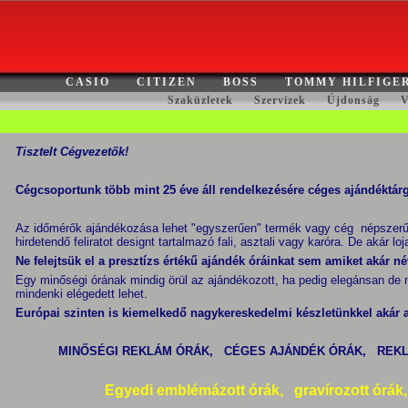
CASIO
CITIZEN
BOSS
TOMMY HILFIGE
Szaküzletek
Szervizek
Újdonság
V
Tisztelt Cégvezetők!
Cégcsoportunk több mint 25 éve áll rendelkezésére céges ajándéktá
Az időmérők ajándékozása lehet "egyszerűen" termék vagy cég népszerűs
hirdetendő feliratot designt tartalmazó fali, asztali vagy karóra.
De akár loj
Ne felejtsük el a presztízs értékű ajándék óráinkat sem amiket akár né
Egy minőségi órának mindig örül az ajándékozott, ha pedig elegánsan de 
mindenki elégedett lehet.
Európai szinten is kiemelkedő nagykereskedelmi készletünkkel akár az
MINŐSÉGI REKLÁM ÓRÁK, CÉGES AJÁNDÉK ÓRÁK, REKLÁ
Egyedi emblémázott órák, gravírozott órák,