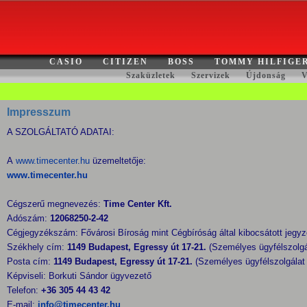
CASIO
CITIZEN
BOSS
TOMMY HILFIGE
Szaküzletek
Szervizek
Újdonság
V
Impresszum
A SZOLGÁLTATÓ ADATAI:
A
www.timecenter.hu
üzemeltetője:
www.timecenter.hu
Cégszerű megnevezés:
Time Center Kft.
Adószám:
12068250-2-42
Cégjegyzékszám: Fővárosi Bíroság mint Cégbíróság által kibocsátott jeg
Székhely cím:
1149 Budapest, Egressy út 17-21.
(Személyes ügyfélszolg
Posta cím:
1149 Budapest, Egressy út 17-21.
(Személyes ügyfélszolgála
Képviseli: Borkuti Sándor ügyvezető
Telefon:
+36 305 44 43 42
E-mail:
info@timecenter.hu