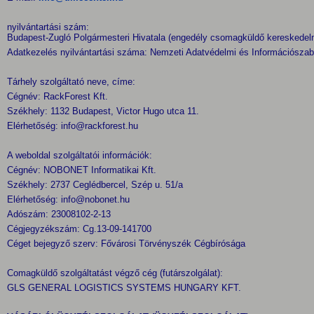
nyilvántartási szám:
Budapest-Zugló Polgármesteri Hivatala (engedély csomagküldő kereskede
Adatkezelés nyilvántartási száma: Nemzeti Adatvédelmi és Információsz
Tárhely szolgáltató neve, címe:
Cégnév: RackForest Kft.
Székhely: 1132 Budapest, Victor Hugo utca 11.
Elérhetőség:
info@rackforest.hu
A weboldal szolgáltatói információk:
Cégnév: NOBONET Informatikai Kft.
Székhely: 2737 Ceglédbercel, Szép u. 51/a
Elérhetőség: info@nobonet.hu
Adószám: 23008102-2-13
Cégjegyzékszám: Cg.13-09-141700
Céget bejegyző szerv: Fővárosi Törvényszék Cégbírósága
Comagküldő szolgáltatást végző cég (futárszolgálat):
GLS GENERAL LOGISTICS SYSTEMS HUNGARY KFT.