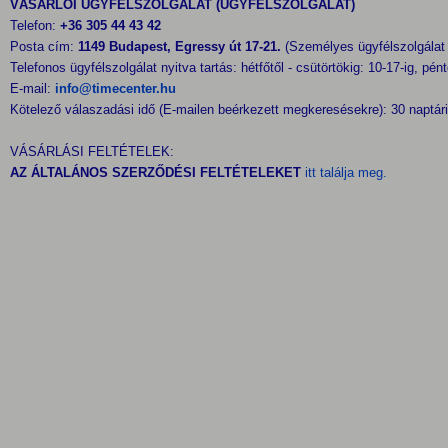
VÁSÁRLÓI ÜGYFÉLSZOLGÁLAT (ÜGYFÉLSZOLGÁLAT)
Telefon:
+36 305 44 43 42
Posta cím:
1149 Budapest, Egressy út 17-21.
(Személyes ügyfélszolgálat
Telefonos ügyfélszolgálat nyitva tartás: hétfőtől - csütörtökig: 10-17-ig, pén
E-mail:
info@timecenter.hu
Kötelező válaszadási idő (E-mailen beérkezett megkeresésekre): 30 naptári
VÁSÁRLÁSI FELTÉTELEK:
AZ ÁLTALÁNOS SZERZŐDÉSI FELTÉTELEKET
itt találja meg.