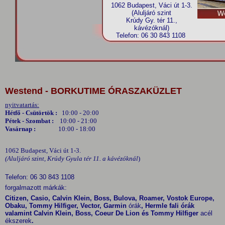
1062 Budapest, Váci út 1-3.
(Aluljáró szint
Krúdy Gy. tér 11.,
kávézóknál)
Telefon: 06 30 843 1108
Westend - BORKUTIME ÓRASZAKÜZLET
nyitvatartás:
Hétfő - Csütörtök :
10:00 - 20:00
Pétek - Szombat :
10:00 - 21:00
Vasárnap :
10:00 - 18:00
1062 Budapest, Váci út 1-3.
(Aluljáró szint, Krúdy Gyula tér 11. a kávézóknál
)
Telefon: 06 30 843 1108
forgalmazott márkák:
Citizen, Casio, Calvin Klein, Boss, Bulova, Roamer, Vostok Europe,
Obaku, Tommy Hilfiger, Vector, Garmin
órák
, Hermle fali órák
valamint Calvin Klein, Boss, Coeur De Lion és Tommy Hilfiger
acél
ékszerek
.