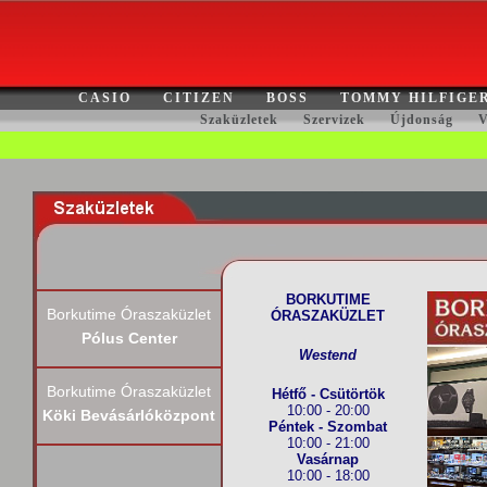
CASIO
CITIZEN
BOSS
TOMMY HILFIGE
Szaküzletek
Szervizek
Újdonság
V
BORKUTIME
Borkutime Óraszaküzlet
ÓRASZAKÜZLET
Pólus Center
Westend
Borkutime Óraszaküzlet
Hétfő - Csütörtök
10:00 - 20:00
Köki Bevásárlóközpont
Péntek - Szombat
10:00 - 21:00
Vasárnap
10:00 - 18:00