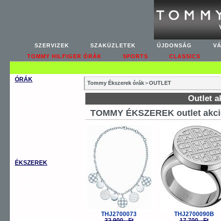
SZERVIZEK
SZAKÜZLETEK
ÚJDONSÁG
V
TOMMY HILFIGER ÓRÁK
SPORTS
CLASSICS
ÓRÁK
Tommy Ékszerek órák
>
OUTLET
WOMEN’S FASHION
Outlet a
WOMEN’S CLASSICS
TOMMY ÉKSZEREK outlet akci
MEN’S CLASSICS
MEN’S COOL SPORT
-70%
-
MEN’S AUTOMATICS
OUTLET
ÉKSZEREK
TOMMY KARKÖTŐ
TOMMY NYAKLÁNC
TOMMY GYŰRŰ
TOMMY FÜLBEVALÓ
THJ2700073
THJ2700090B
TOMMY MANDZSETTA
32.900,- Ft
17.700,- Ft