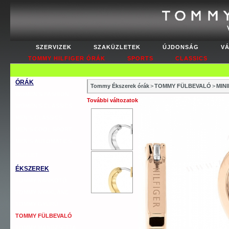
SZERVIZEK
SZAKÜZLETEK
ÚJDONSÁG
V
TOMMY HILFIGER ÓRÁK
SPORTS
CLASSICS
ÓRÁK
Tommy Ékszerek órák
>
TOMMY FÜLBEVALÓ
>
MIN
WOMEN’S FASHION
További változatok
WOMEN’S CLASSICS
MEN’S CLASSICS
MEN’S COOL SPORT
MEN’S AUTOMATICS
OUTLET
ÉKSZEREK
TOMMY KARKÖTŐ
TOMMY NYAKLÁNC
TOMMY GYŰRŰ
TOMMY FÜLBEVALÓ
TOMMY MANDZSETTA