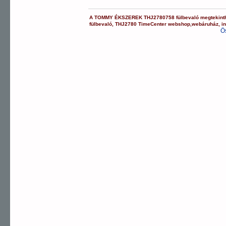
A
TOMMY ÉKSZEREK
THJ2780758
fülbevaló
megtekint
fülbevaló
,
THJ2780
TimeCenter webshop
,
webáruház
,
i
Ö