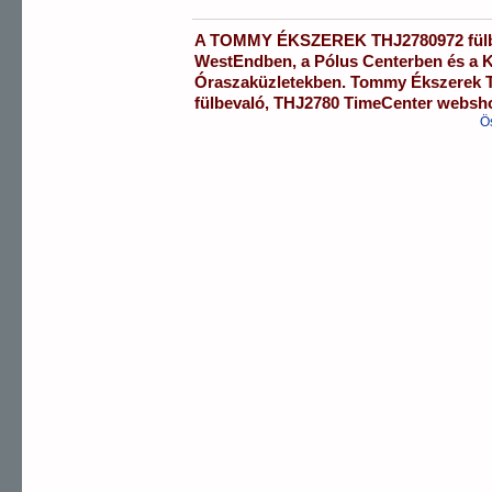
A
TOMMY ÉKSZEREK
THJ2780972
fül
WestEndben
, a
Pólus Centerben
és a
K
Óraszaküzletekben.
Tommy Ékszerek
fülbevaló
,
THJ2780
TimeCenter websh
Ö