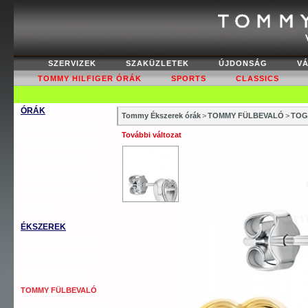
SZERVIZEK
SZAKÜZLETEK
ÚJDONSÁG
V
TOMMY HILFIGER ÓRÁK
SPORTS
CLASSICS
ÓRÁK
Tommy Ékszerek órák
>
TOMMY FÜLBEVALÓ
>
TOG
WOMEN’S FASHION
További változat
WOMEN’S CLASSICS
MEN’S CLASSICS
MEN’S COOL SPORT
MEN’S AUTOMATICS
OUTLET
ÉKSZEREK
TOMMY KARKÖTŐ
TOMMY NYAKLÁNC
TOMMY GYŰRŰ
TOMMY FÜLBEVALÓ
TOMMY MANDZSETTA