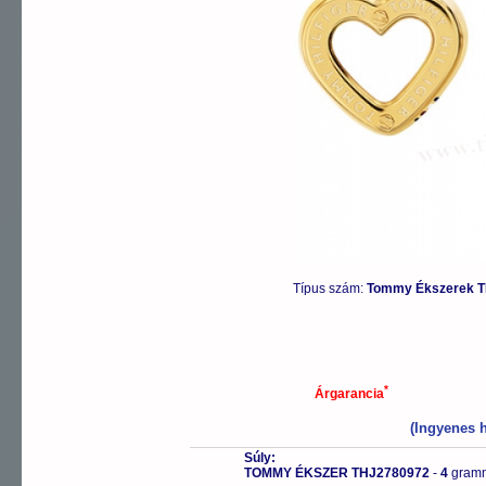
OUTLET
Típus szám:
Tommy Ékszerek T
*
Árgarancia
(Ingyenes h
Súly:
TOMMY ÉKSZER THJ2780972
-
4
gram