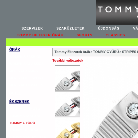
SZERVIZEK
SZAKÜZLETEK
ÚJDONSÁG
V
TOMMY HILFIGER ÓRÁK
SPORTS
CLASSICS
ÓRÁK
Tommy Ékszerek órák
>
TOMMY GYŰRŰ
>
STRIPES 
WOMEN’S FASHION
További változatok
WOMEN’S CLASSICS
MEN’S CLASSICS
MEN’S COOL SPORT
MEN’S AUTOMATICS
OUTLET
ÉKSZEREK
TOMMY KARKÖTŐ
TOMMY NYAKLÁNC
TOMMY GYŰRŰ
TOMMY FÜLBEVALÓ
TOMMY MANDZSETTA