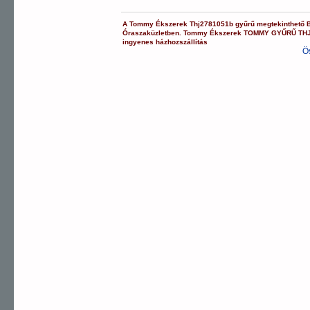
A
Tommy Ékszerek
Thj2781051b
gyűrű
megtekinthető 
Óraszaküzletben.
Tommy Ékszerek
TOMMY GYŰRŰ
TH
ingyenes házhozszállítás
Ö