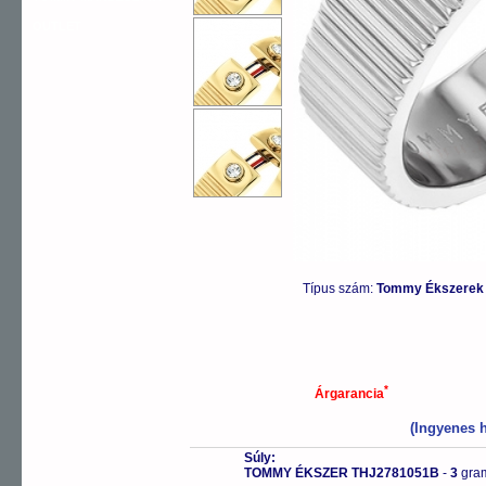
OUTLET
Típus szám:
Tommy Ékszerek 
*
Árgarancia
(Ingyenes h
Súly:
TOMMY ÉKSZER THJ2781051B
-
3
gra