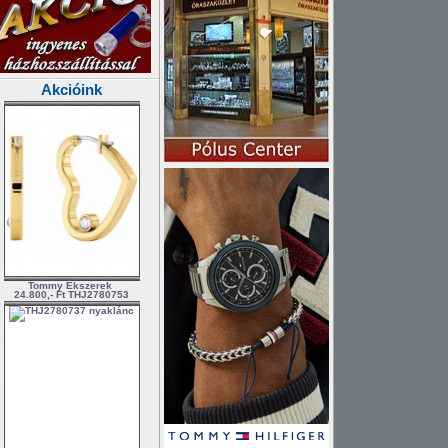
Akcióink
Tommy Ékszerek
24.800,- Ft
THJ2780753