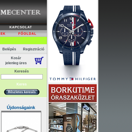
Akció
KAPCSOLAT
REK
FŐOLDAL
Belépés
Regisztráció
Kosár
jelenleg üres
Keresés
Részletes keresés
Újdonságaink