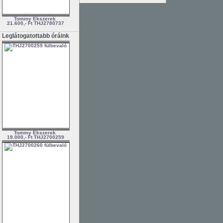
Tommy Ékszerek
21.600,- Ft
THJ2780737
Leglátogatottabb óráink
Tommy Ékszerek
19.000,- Ft
THJ2700259