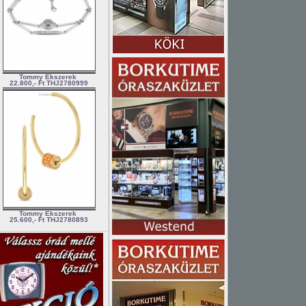
Tommy Ékszerek
22.800,- Ft
THJ2780999
Tommy Ékszerek
25.600,- Ft
THJ2780893