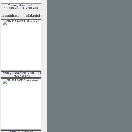
Tommy Ékszerek
19.200,- Ft
THJ2700260
Legutoljára megtekintett
Tommy Ékszerek
7.000,- Ft
THJ2780373
Tommy Ékszerek