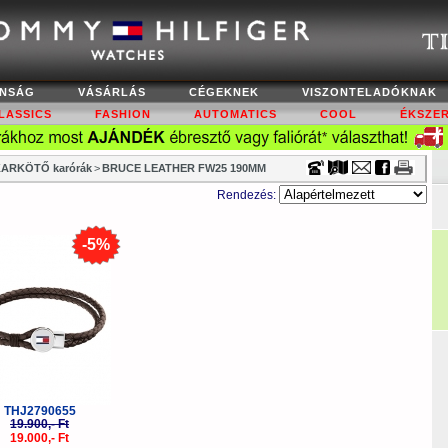
Timecenter
NSÁG
VÁSÁRLÁS
CÉGEKNEK
VISZONTELADÓKNAK
LASSICS
FASHION
AUTOMATICS
COOL
ÉKSZE
ARKÖTŐ karórák
>
BRUCE LEATHER FW25 190MM
Rendezés:
-5%
THJ2790655
19.900,- Ft
19.000,- Ft