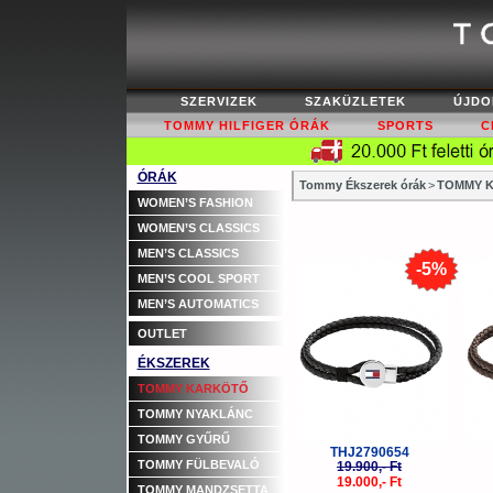
SZERVIZEK
SZAKÜZLETEK
ÚJDO
TOMMY HILFIGER ÓRÁK
SPORTS
C
ÓRÁK
Tommy Ékszerek órák
>
TOMMY K
WOMEN’S FASHION
WOMEN’S CLASSICS
MEN’S CLASSICS
-5%
MEN’S COOL SPORT
MEN’S AUTOMATICS
OUTLET
ÉKSZEREK
TOMMY KARKÖTŐ
TOMMY NYAKLÁNC
TOMMY GYŰRŰ
THJ2790654
TOMMY FÜLBEVALÓ
19.900,- Ft
19.000,- Ft
TOMMY MANDZSETTA