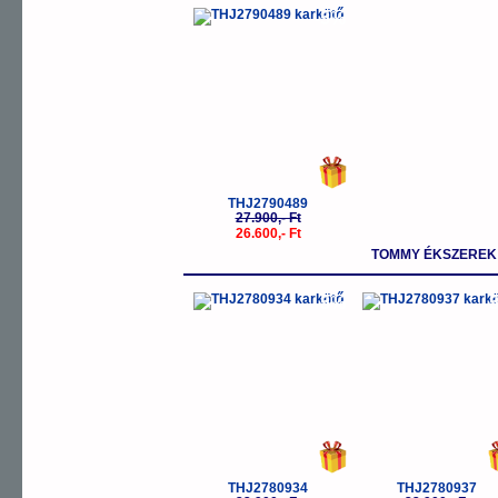
-5%
THJ2790489
27.900,- Ft
26.600,- Ft
TOMMY ÉKSZEREK 
-5%
-
THJ2780934
THJ2780937