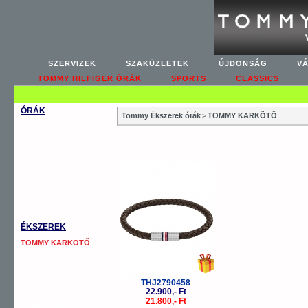
SZERVIZEK
SZAKÜZLETEK
ÚJDONSÁG
V
TOMMY HILFIGER ÓRÁK
SPORTS
CLASSICS
ÓRÁK
Tommy Ékszerek órák
>
TOMMY KARKÖTŐ
WOMEN’S FASHION
WOMEN’S CLASSICS
MEN’S CLASSICS
-5%
MEN’S COOL SPORT
MEN’S AUTOMATICS
OUTLET
ÉKSZEREK
TOMMY KARKÖTŐ
TOMMY NYAKLÁNC
TOMMY GYŰRŰ
THJ2790458
TOMMY FÜLBEVALÓ
22.900,- Ft
21.800,- Ft
TOMMY MANDZSETTA