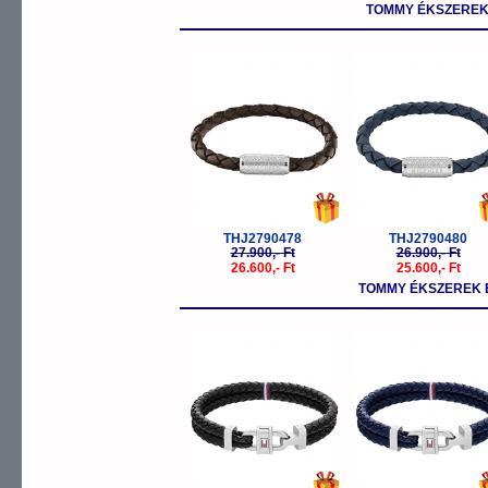
TOMMY ÉKSZEREK 
OUTLET
-5%
-
THJ2790478
THJ2790480
27.900,- Ft
26.900,- Ft
26.600,- Ft
25.600,- Ft
TOMMY ÉKSZEREK 
-5%
-