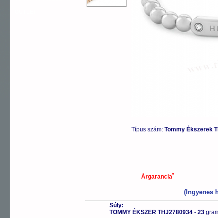
OUTLET
Típus szám:
Tommy Ékszerek T
*
Árgarancia
(Ingyenes h
Súly:
TOMMY ÉKSZER THJ2780934
-
23
gra