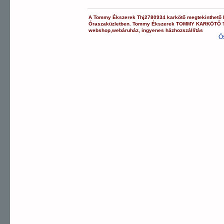
A
Tommy Ékszerek
Thj2780934
karkötő
megtekinthető
Óraszaküzletben.
Tommy Ékszerek
TOMMY KARKÖTŐ
webshop
,
webáruház
,
ingyenes házhozszállítás
Ö