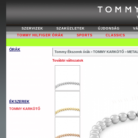
SZERVIZEK
SZAKÜZLETEK
ÚJDONSÁG
V
TOMMY HILFIGER ÓRÁK
SPORTS
CLASSICS
ÓRÁK
Tommy Ékszerek órák
>
TOMMY KARKÖTŐ
>
METAL
WOMEN’S FASHION
További változatok
WOMEN’S CLASSICS
MEN’S CLASSICS
MEN’S COOL SPORT
MEN’S AUTOMATICS
OUTLET
ÉKSZEREK
TOMMY KARKÖTŐ
TOMMY NYAKLÁNC
TOMMY GYŰRŰ
TOMMY FÜLBEVALÓ
TOMMY MANDZSETTA