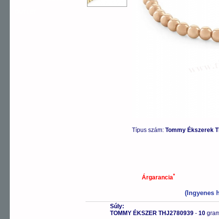
OUTLET
Típus szám:
Tommy Ékszerek T
*
Árgarancia
(Ingyenes h
Súly:
TOMMY ÉKSZER THJ2780939
-
10
gra