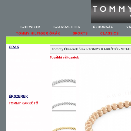
SZERVIZEK
SZAKÜZLETEK
ÚJDONSÁG
V
TOMMY HILFIGER ÓRÁK
SPORTS
CLASSICS
ÓRÁK
Tommy Ékszerek órák
>
TOMMY KARKÖTŐ
>
METAL
WOMEN’S FASHION
További változatok
WOMEN’S CLASSICS
MEN’S CLASSICS
MEN’S COOL SPORT
MEN’S AUTOMATICS
OUTLET
ÉKSZEREK
TOMMY KARKÖTŐ
TOMMY NYAKLÁNC
TOMMY GYŰRŰ
TOMMY FÜLBEVALÓ
TOMMY MANDZSETTA