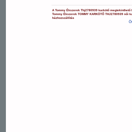
A
Tommy Ékszerek
Thj2780939
karkötő
megtekinthető
Tommy Ékszerek
TOMMY KARKÖTŐ
THJ2780939
női k
házhozszállítás
Ö