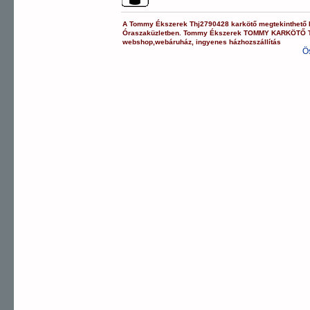
A
Tommy Ékszerek
Thj2790428
karkötő
megtekinthető
Óraszaküzletben.
Tommy Ékszerek
TOMMY KARKÖTŐ
webshop
,
webáruház
,
ingyenes házhozszállítás
Ö