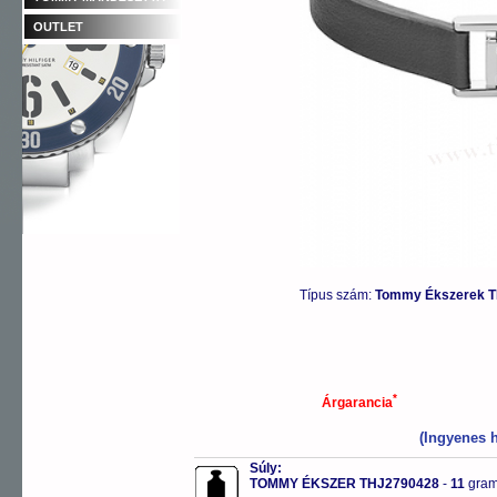
OUTLET
Típus szám:
Tommy Ékszerek 
*
Árgarancia
(Ingyenes h
Súly:
TOMMY ÉKSZER THJ2790428
-
11
gra