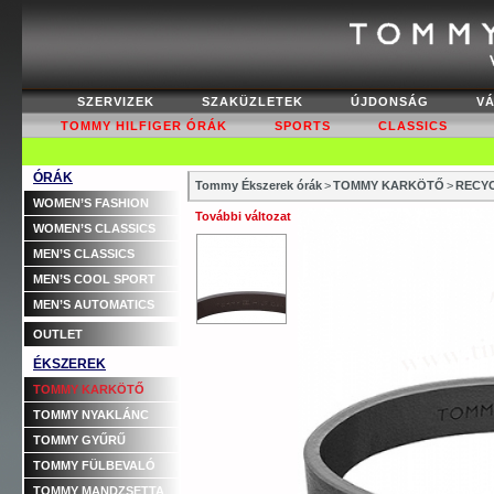
SZERVIZEK
SZAKÜZLETEK
ÚJDONSÁG
V
TOMMY HILFIGER ÓRÁK
SPORTS
CLASSICS
ÓRÁK
Tommy Ékszerek órák
>
TOMMY KARKÖTŐ
>
RECYC
WOMEN’S FASHION
További változat
WOMEN’S CLASSICS
MEN’S CLASSICS
MEN’S COOL SPORT
MEN’S AUTOMATICS
OUTLET
ÉKSZEREK
TOMMY KARKÖTŐ
TOMMY NYAKLÁNC
TOMMY GYŰRŰ
TOMMY FÜLBEVALÓ
TOMMY MANDZSETTA