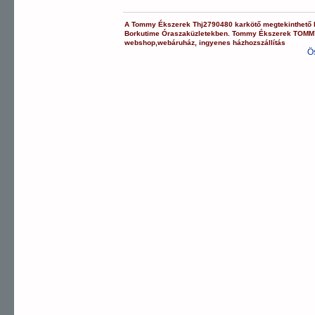
A
Tommy Ékszerek
Thj2790480
karkötő
megtekinthető
Borkutime Óraszaküzletekben.
Tommy Ékszerek
TOMM
webshop
,
webáruház
,
ingyenes házhozszállítás
Ö