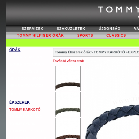
SZERVIZEK
SZAKÜZLETEK
ÚJDONSÁG
V
TOMMY HILFIGER ÓRÁK
SPORTS
CLASSICS
ÓRÁK
Tommy Ékszerek órák
>
TOMMY KARKÖTŐ
>
EXPLO
WOMEN’S FASHION
További változatok
WOMEN’S CLASSICS
MEN’S CLASSICS
MEN’S COOL SPORT
MEN’S AUTOMATICS
OUTLET
ÉKSZEREK
TOMMY KARKÖTŐ
TOMMY NYAKLÁNC
TOMMY GYŰRŰ
TOMMY FÜLBEVALÓ
TOMMY MANDZSETTA