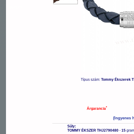
OUTLET
Típus szám:
Tommy Ékszerek T
*
Árgarancia
(Ingyenes h
Súly:
TOMMY ÉKSZER THJ2790480
-
15
gra