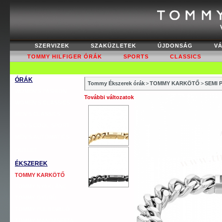
SZERVIZEK
SZAKÜZLETEK
ÚJDONSÁG
V
TOMMY HILFIGER ÓRÁK
SPORTS
CLASSICS
ÓRÁK
Tommy Ékszerek órák
>
TOMMY KARKÖTŐ
>
SEMI 
WOMEN’S FASHION
További változatok
WOMEN’S CLASSICS
MEN’S CLASSICS
MEN’S COOL SPORT
MEN’S AUTOMATICS
OUTLET
ÉKSZEREK
TOMMY KARKÖTŐ
TOMMY NYAKLÁNC
TOMMY GYŰRŰ
TOMMY FÜLBEVALÓ
TOMMY MANDZSETTA