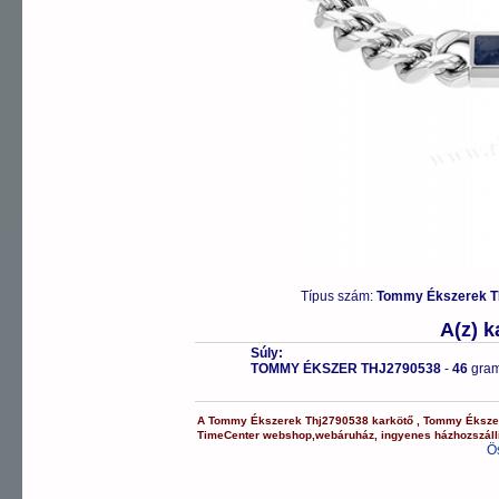
OUTLET
Típus szám:
Tommy Ékszerek T
A(z) 
Súly:
TOMMY ÉKSZER THJ2790538
-
46
gra
A
Tommy Ékszerek
Thj2790538
karkötő
,
Tommy Éksze
TimeCenter webshop
,
webáruház
,
ingyenes házhozszáll
Ö