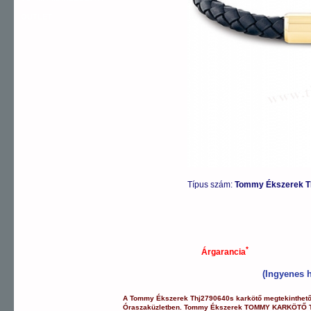
OUTLET
Típus szám:
Tommy Ékszerek 
*
Árgarancia
(Ingyenes h
A
Tommy Ékszerek
Thj2790640s
karkötő
megtekinthet
Óraszaküzletben.
Tommy Ékszerek
TOMMY KARKÖTŐ