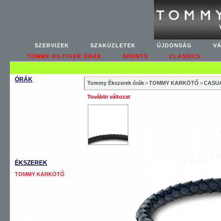
SZERVIZEK
SZAKÜZLETEK
ÚJDONSÁG
V
TOMMY HILFIGER ÓRÁK
SPORTS
CLASSICS
ÓRÁK
Tommy Ékszerek órák
>
TOMMY KARKÖTŐ
>
CASUA
WOMEN’S FASHION
További változat
WOMEN’S CLASSICS
MEN’S CLASSICS
MEN’S COOL SPORT
MEN’S AUTOMATICS
OUTLET
ÉKSZEREK
TOMMY KARKÖTŐ
TOMMY NYAKLÁNC
TOMMY GYŰRŰ
TOMMY FÜLBEVALÓ
TOMMY MANDZSETTA