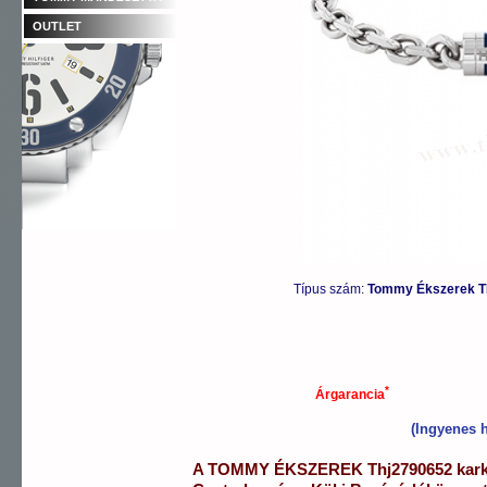
OUTLET
Típus szám:
Tommy Ékszerek T
*
Árgarancia
(Ingyenes h
A
TOMMY ÉKSZEREK
Thj2790652
kar