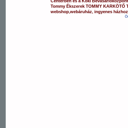
Centerben
és a
Köki Bevásárlóközpon
Tommy Ékszerek
TOMMY KARKÖTŐ
webshop
,
webáruház
,
ingyenes házhozs
Ö