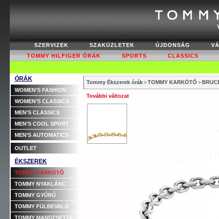
SZERVIZEK
SZAKÜZLETEK
ÚJDONSÁG
V
TOMMY HILFIGER ÓRÁK
SPORTS
CLASSICS
ÓRÁK
Tommy Ékszerek órák
>
TOMMY KARKÖTŐ
>
BRUCE
WOMEN’S FASHION
További változat
WOMEN’S CLASSICS
MEN’S CLASSICS
MEN’S COOL SPORT
MEN’S AUTOMATICS
OUTLET
ÉKSZEREK
TOMMY KARKÖTŐ
TOMMY NYAKLÁNC
TOMMY GYŰRŰ
TOMMY FÜLBEVALÓ
TOMMY MANDZSETTA