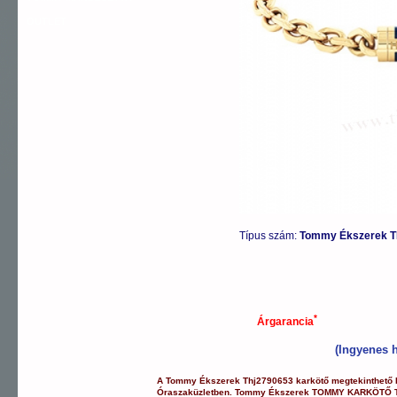
OUTLET
Típus szám:
Tommy Ékszerek T
*
Árgarancia
(Ingyenes h
A
Tommy Ékszerek
Thj2790653
karkötő
megtekinthető
Óraszaküzletben.
Tommy Ékszerek
TOMMY KARKÖTŐ