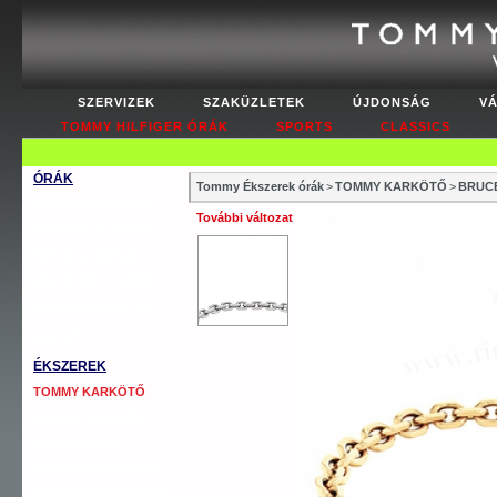
SZERVIZEK
SZAKÜZLETEK
ÚJDONSÁG
V
TOMMY HILFIGER ÓRÁK
SPORTS
CLASSICS
ÓRÁK
Tommy Ékszerek órák
>
TOMMY KARKÖTŐ
>
BRUCE
WOMEN’S FASHION
További változat
WOMEN’S CLASSICS
MEN’S CLASSICS
MEN’S COOL SPORT
MEN’S AUTOMATICS
OUTLET
ÉKSZEREK
TOMMY KARKÖTŐ
TOMMY NYAKLÁNC
TOMMY GYŰRŰ
TOMMY FÜLBEVALÓ
TOMMY MANDZSETTA