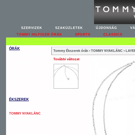
SZERVIZEK
SZAKÜZLETEK
ÚJDONSÁG
V
TOMMY HILFIGER ÓRÁK
SPORTS
CLASSICS
ÓRÁK
Tommy Ékszerek órák
>
TOMMY NYAKLÁNC
>
LAYE
WOMEN’S FASHION
További változat
WOMEN’S CLASSICS
MEN’S CLASSICS
MEN’S COOL SPORT
MEN’S AUTOMATICS
OUTLET
ÉKSZEREK
TOMMY KARKÖTŐ
TOMMY NYAKLÁNC
TOMMY GYŰRŰ
TOMMY FÜLBEVALÓ
TOMMY MANDZSETTA