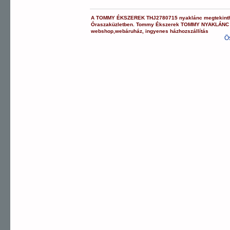
A
TOMMY ÉKSZEREK
THJ2780715
nyaklánc
megtekint
Óraszaküzletben.
Tommy Ékszerek
TOMMY NYAKLÁNC
webshop
,
webáruház
,
ingyenes házhozszállítás
Ö