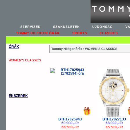
SZERVIZEK
SZAKÜZLETEK
ÚJDONSÁG
V
TOMMY HILFIGER ÓRÁK
SPORTS
CLASSICS
ÓRÁK
Tommy Hilfiger órák
>
WOMEN’S CLASSICS
WOMEN’S FASHION
WOMEN’S CLASSICS
MEN’S CLASSICS
-5%
-
MEN’S COOL SPORT
MEN’S AUTOMATICS
OUTLET
ÉKSZEREK
TOMMY KARKÖTŐ
TOMMY NYAKLÁNC
TOMMY GYŰRŰ
BTH17825943
BTH17827133
TOMMY FÜLBEVALÓ
69.900,- Ft
68.900,- Ft
66.500,- Ft
65.500,- Ft
TOMMY MANDZSETTA