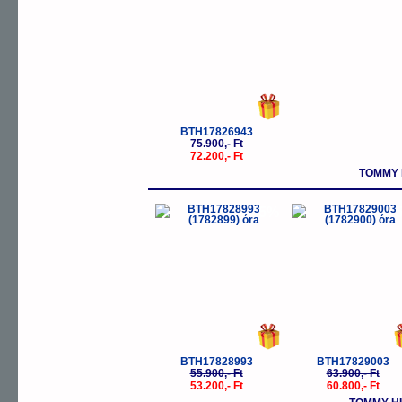
BTH17826943
75.900,- Ft
72.200,- Ft
TOMMY 
-5%
-
BTH17828993
BTH17829003
55.900,- Ft
63.900,- Ft
53.200,- Ft
60.800,- Ft