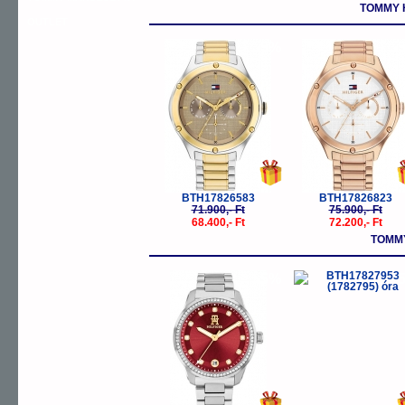
TOMMY 
OUTLET
-5%
-
BTH17826583
BTH17826823
71.900,- Ft
75.900,- Ft
68.400,- Ft
72.200,- Ft
TOMMY
-5%
-