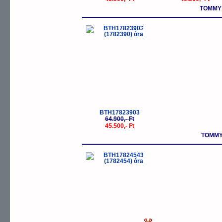
TOMMY 
-30%
BTH17823903
64.900,- Ft
45.500,- Ft
TOMMY
-5%