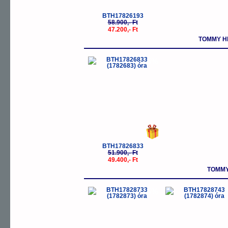
BTH17826193
58.900,- Ft
47.200,- Ft
TOMMY H
-5%
BTH17826833
51.900,- Ft
49.400,- Ft
TOMMY
-5%
-