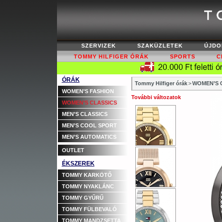
SZERVIZEK
SZAKÜZLETEK
ÚJDO
TOMMY HILFIGER ÓRÁK
SPORTS
C
ÓRÁK
Tommy Hilfiger órák
>
WOMEN’S C
WOMEN’S FASHION
További változatok
WOMEN’S CLASSICS
MEN’S CLASSICS
MEN’S COOL SPORT
MEN’S AUTOMATICS
OUTLET
ÉKSZEREK
TOMMY KARKÖTŐ
TOMMY NYAKLÁNC
TOMMY GYŰRŰ
TOMMY FÜLBEVALÓ
TOMMY MANDZSETTA