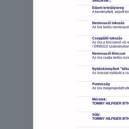
SR626SW
).
Edzett kristályüveg
A keményített, edzett k
Nemesacél tokozás
Az óra tartós nemesacé
Cseppálló tokozás
Az óra a fröccsenő víz 
/ DIN8310 szabványban 
Nemesacél fémcsat
Az óra csatja tartós ro
Nyitáskönnyített "bék
Az óracsat nyitását a 
Pontosság
Az óra megengedett elt
Méretek:
TOMMY HILFIGER BT
Súly:
TOMMY HILFIGER BT