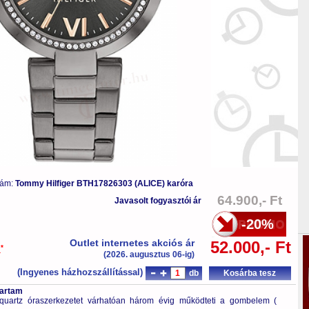
zám:
Tommy Hilfiger BTH17826303 (ALICE) karóra
64.900,- Ft
Javasolt fogyasztói ár
-20%
Outlet internetes akciós ár
52.000,- Ft
*
a
(2026. augusztus 06-ig)
(Ingyenes házhozszállítással)
db
Kosárba tesz
tartam
quartz óraszerkezetet várhatóan három évig működteti a gombelem (