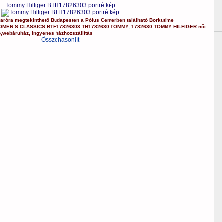
Tommy Hilfiger BTH17826303 portré kép
karóra
megtekinthető Budapesten a
Pólus Centerben
található Borkutime
OMEN’S CLASSICS
BTH17826303
TH1782630 TOMMY
,
1782630 TOMMY HILFIGER
női
p
,
webáruház
,
ingyenes házhozszállítás
Összehasonlít