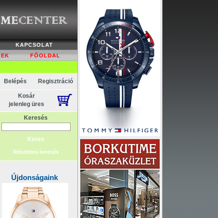
KAPCSOLAT
REK
FŐOLDAL
Belépés
Regisztráció
Kosár
jelenleg üres
Keresés
Részletes keresés
Újdonságaink