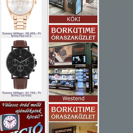
Tommy Hilfiger
68.400,- Ft
BTH17827473
Tommy Hilfiger
61.700,- Ft
BTH17107043