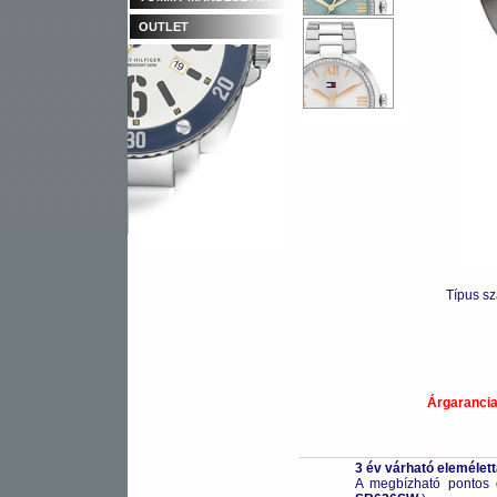
OUTLET
Típus s
Árgaranci
3 év várható elemélet
A megbízható pontos 