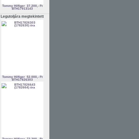
Tommy Hilfiger
37.200,- Ft
BTH17913143
Legutoljára megtekintett
Tommy Hilfiger
52.000,- Ft
BTH17826303
Tommy Hilfiger
72.200,- Ft