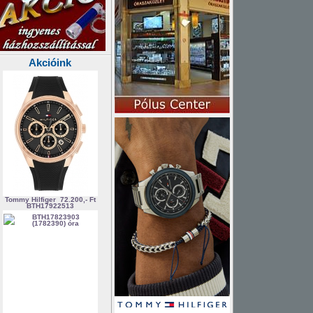
Akcióink
Tommy Hilfiger
72.200,- Ft
BTH17922513