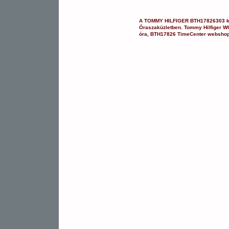
A
TOMMY HILFIGER
BTH17826303
Óraszaküzletben.
Tommy Hilfiger
W
óra
,
BTH17826
TimeCenter websho