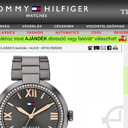
Timecenter
NSÁG
VÁSÁRLÁS
CÉGEKNEK
VISZONTELADÓKNAK
LASSICS
FASHION
AUTOMATICS
COOL
ÉKSZE
LASSICS karórák
>
ALICE
>
BTH17826303