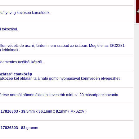
ristályüveg kevésbé karcolódik.
l tokozású.
ellen védett, de úszni, fürdeni nem szabad az órában. Megfelel az ISO2281
leírtaknak.
zsdamentes acélból készül.
azáras" csatközép
csatközép két oldalán található gomb nyomásával könnyedén elvégezheti.
érése normál hőmérsékleten kevesebb mint +/- 20 másodperc havonta.
H17826303
-
39.5
mm x
36.1
mm x
8.1
mm ( MxSZxV )
H17826303
-
83
gramm