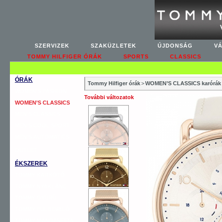
SZERVIZEK
SZAKÜZLETEK
ÚJDONSÁG
V
TOMMY HILFIGER ÓRÁK
SPORTS
CLASSICS
ÓRÁK
Tommy Hilfiger órák
>
WOMEN’S CLASSICS karórák
WOMEN’S FASHION
További változatok
WOMEN’S CLASSICS
MEN’S CLASSICS
MEN’S COOL SPORT
MEN’S AUTOMATICS
OUTLET
ÉKSZEREK
TOMMY KARKÖTŐ
TOMMY NYAKLÁNC
TOMMY GYŰRŰ
TOMMY FÜLBEVALÓ
TOMMY MANDZSETTA