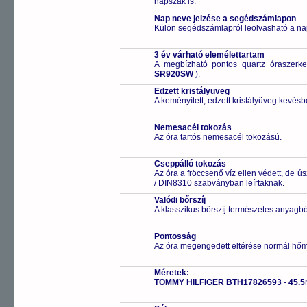
napszak is.
Nap neve jelzése a segédszámlapon
Külön segédszámlapról leolvasható a na
3 év várható elemélettartam
A megbízható pontos quartz óraszerk
SR920SW
).
Edzett kristályüveg
A keményített, edzett kristályüveg kevésb
Nemesacél tokozás
Az óra tartós nemesacél tokozású.
Cseppálló tokozás
Az óra a fröccsenő víz ellen védett, de 
/ DIN8310 szabványban leírtaknak.
Valódi bőrszíj
A klasszikus bőrszíj természetes anyagbó
Pontosság
Az óra megengedett eltérése normál hőm
Méretek:
TOMMY HILFIGER BTH17826593
-
45.5