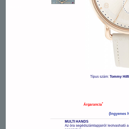
OUTLET
Típus szám:
Tommy Hilf
*
Árgarancia
(Ingyenes h
MULTI HANDS
Az óra segédszámlapjairól leolvasható a