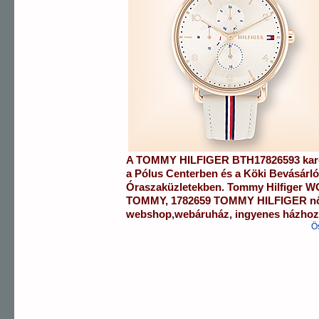
A
TOMMY HILFIGER
BTH17826593
kar
a
Pólus Centerben
és a
Köki Bevásárl
Óraszaküzletekben.
Tommy Hilfiger
W
TOMMY
,
1782659 TOMMY HILFIGER
n
webshop
,
webáruház
,
ingyenes házhozs
Ö