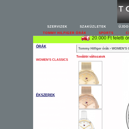
SZERVIZEK
SZAKÜZLETEK
ÚJDO
TOMMY HILFIGER ÓRÁK
SPORTS
C
ÓRÁK
Tommy Hilfiger órák
>
WOMEN’S C
WOMEN’S FASHION
További változatok
WOMEN’S CLASSICS
MEN’S CLASSICS
MEN’S COOL SPORT
MEN’S AUTOMATICS
OUTLET
ÉKSZEREK
TOMMY KARKÖTŐ
TOMMY NYAKLÁNC
TOMMY GYŰRŰ
TOMMY FÜLBEVALÓ
TOMMY MANDZSETTA