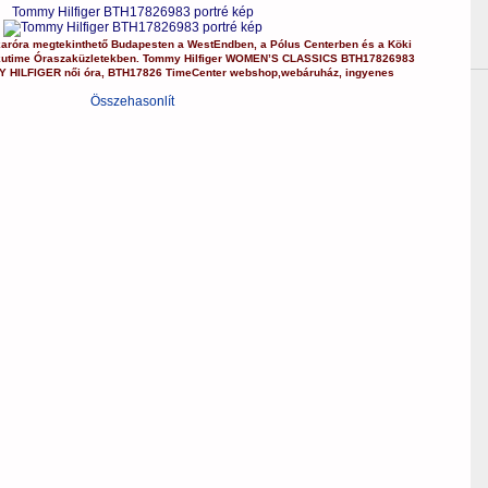
Tommy Hilfiger BTH17826983 portré kép
karóra
megtekinthető Budapesten a
WestEndben
, a
Pólus Centerben
és a
Köki
kutime Óraszaküzletekben.
Tommy Hilfiger
WOMEN’S CLASSICS
BTH17826983
Y HILFIGER
női óra
,
BTH17826
TimeCenter webshop
,
webáruház
,
ingyenes
Összehasonlít