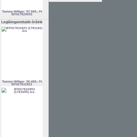
Tommy Hilfiger
57.000,- Ft
BTH17829053
Leglátogatottabb óráink
Tommy Hilfiger
26.400,- Ft
BTH17811823