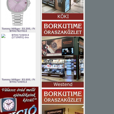
Tommy Hilfiger
53.200,- Ft
BTH17827813
Tommy Hilfiger
83.600,- Ft
BTH17106913