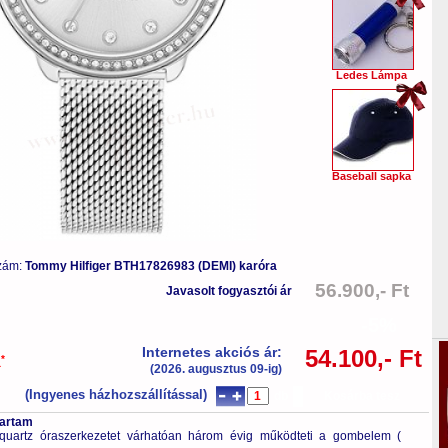
Ledes Lámpa
Baseball sapka
zám:
Tommy Hilfiger BTH17826983 (DEMI) karóra
56.900,- Ft
Javasolt fogyasztói ár
-5%
Internetes akciós ár:
54.100,- Ft
*
a
(2026. augusztus 09-ig)
(Ingyenes házhozszállítással)
db
Kosárba tesz
tartam
quartz óraszerkezetet várhatóan három évig működteti a gombelem (