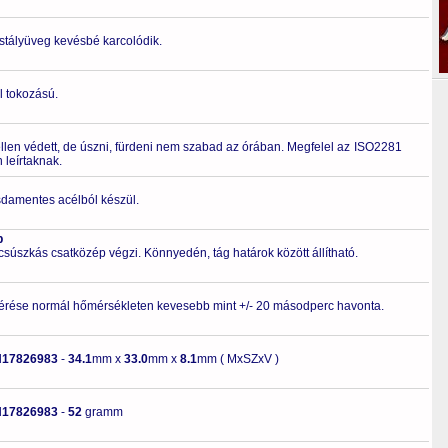
ristályüveg kevésbé karcolódik.
l tokozású.
ellen védett, de úszni, fürdeni nem szabad az órában. Megfelel az ISO2281
leírtaknak.
zsdamentes acélból készül.
p
 csúszkás csatközép végzi. Könnyedén, tág határok között állítható.
érése normál hőmérsékleten kevesebb mint +/- 20 másodperc havonta.
H17826983
-
34.1
mm x
33.0
mm x
8.1
mm ( MxSZxV )
H17826983
-
52
gramm