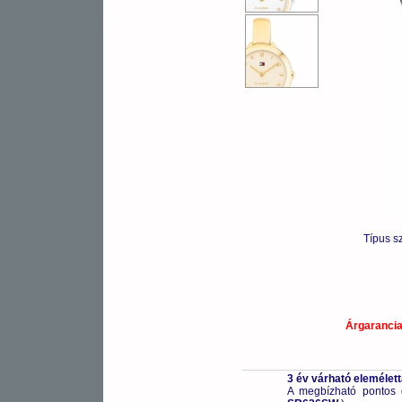
OUTLET
Típus s
Árgaranci
3 év várható elemélet
A megbízható pontos 