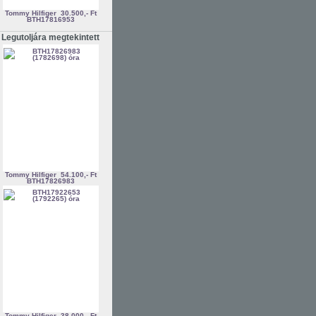
Tommy Hilfiger
30.500,- Ft
BTH17816953
Legutoljára megtekintett
Tommy Hilfiger
54.100,- Ft
BTH17826983
Tommy Hilfiger
38.000,- Ft