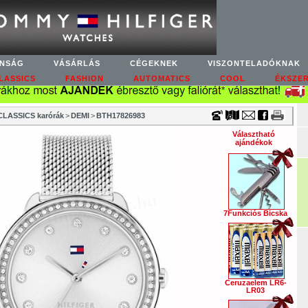
Timecenter
NSÁG
VÁSÁRLÁS
CÉGEKNEK
VISZONTELADÓKNAK
LASSICS
FASHION
AUTOMATICS
COOL
ÉKSZE
LASSICS karórák
>
DEMI
>
BTH17826983
Választható
ajándékok
7Funkciós Bicska
Ceruzaelem LR6-
LR03