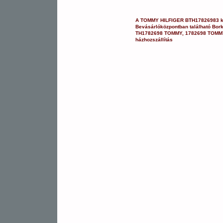
A
TOMMY HILFIGER
BTH17826983
Bevásárlóközpontban
található Bor
TH1782698 TOMMY
,
1782698 TOMM
házhozszállítás