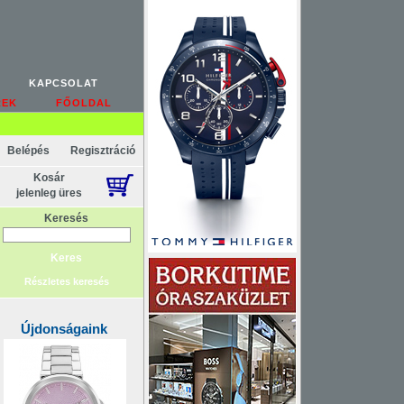
KAPCSOLAT
REK
FŐOLDAL
Belépés
Regisztráció
Kosár
jelenleg üres
Keresés
Részletes keresés
Újdonságaink