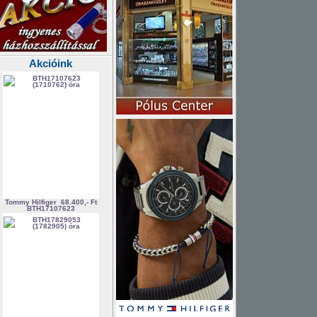
Akcióink
Tommy Hilfiger
68.400,- Ft
BTH17107623