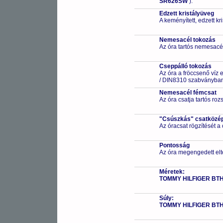
SR626SW
).
Edzett kristályüveg
A keményített, edzett k
Nemesacél tokozás
Az óra tartós nemesacé
Cseppálló tokozás
Az óra a fröccsenő víz 
/ DIN8310 szabványban 
Nemesacél fémcsat
Az óra csatja tartós ro
"Csúszkás" csatközé
Az óracsat rögzítését a
Pontosság
Az óra megengedett elt
Méretek:
TOMMY HILFIGER BT
Súly:
TOMMY HILFIGER BT