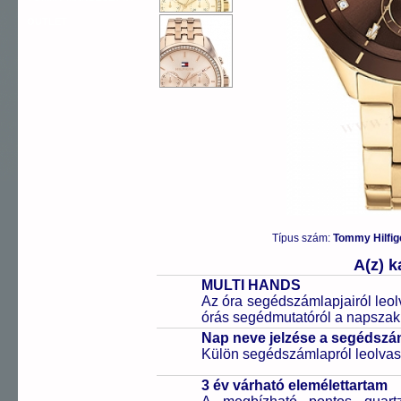
OUTLET
Típus szám:
Tommy Hilfig
A(z) 
MULTI HANDS
Az óra segédszámlapjairól leol
órás segédmutatóról a napszak 
Nap neve jelzése a segédsz
Külön segédszámlapról leolvas
3 év várható elemélettartam