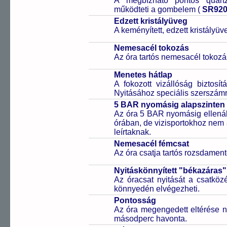
A megbízható pontos quartz
működteti a gombelem (
SR92
Edzett kristályüveg
A keményített, edzett kristályü
Nemesacél tokozás
Az óra tartós nemesacél tokozá
Menetes hátlap
A fokozott vizállóság biztosí
Nyitásához speciális szerszám
5 BAR nyomásig alapszinten 
Az óra 5 BAR nyomásig ellenáll
órában, de vizisportokhoz nem
leírtaknak.
Nemesacél fémcsat
Az óra csatja tartós rozsdament
Nyitáskönnyített "békazáras
Az óracsat nyitását a csatköz
könnyedén elvégezheti.
Pontosság
Az óra megengedett eltérése n
másodperc havonta.