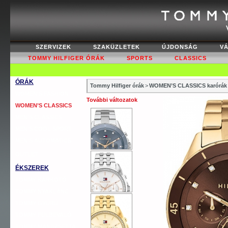
SZERVIZEK
SZAKÜZLETEK
ÚJDONSÁG
V
TOMMY HILFIGER ÓRÁK
SPORTS
CLASSICS
ÓRÁK
Tommy Hilfiger órák
>
WOMEN’S CLASSICS karórák
WOMEN’S FASHION
További változatok
WOMEN’S CLASSICS
MEN’S CLASSICS
MEN’S COOL SPORT
MEN’S AUTOMATICS
OUTLET
ÉKSZEREK
TOMMY KARKÖTŐ
TOMMY NYAKLÁNC
TOMMY GYŰRŰ
TOMMY FÜLBEVALÓ
TOMMY MANDZSETTA