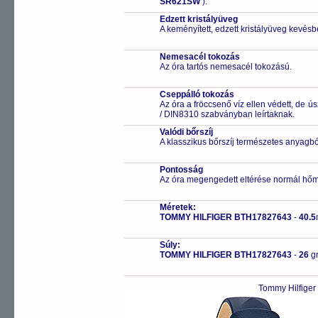
SR621SW
).
Edzett kristályüveg
A keményített, edzett kristályüveg kevésb
Nemesacél tokozás
Az óra tartós nemesacél tokozású.
Cseppálló tokozás
Az óra a fröccsenő víz ellen védett, de 
/ DIN8310 szabványban leírtaknak.
Valódi bőrszíj
A klasszikus bőrszíj természetes anyagbó
Pontosság
Az óra megengedett eltérése normál hőm
Méretek:
TOMMY HILFIGER BTH17827643
-
40.5
Súly:
TOMMY HILFIGER BTH17827643
-
26
g
Tommy Hilfiger