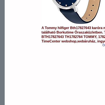
A
Tommy hilfiger
Bth17827643
karóra
m
található Borkutime Óraszaküzletben.
BTH17827643
TH1782764 TOMMY
,
178
TimeCenter webshop
,
webáruház
,
ingy
Ö