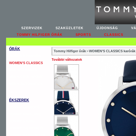
SZERVIZEK
SZAKÜZLETEK
ÚJDONSÁG
V
TOMMY HILFIGER ÓRÁK
SPORTS
CLASSICS
ÓRÁK
Tommy Hilfiger órák
>
WOMEN’S CLASSICS karórák
WOMEN’S FASHION
További változatok
WOMEN’S CLASSICS
MEN’S CLASSICS
MEN’S COOL SPORT
MEN’S AUTOMATICS
OUTLET
ÉKSZEREK
TOMMY KARKÖTŐ
TOMMY NYAKLÁNC
TOMMY GYŰRŰ
TOMMY FÜLBEVALÓ
TOMMY MANDZSETTA