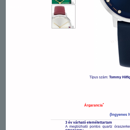
OUTLET
Típus szám:
Tommy Hilfi
*
Árgarancia
(Ingyenes h
3 év várható elemélettartam
A megbízható pontos quartz óraszerk