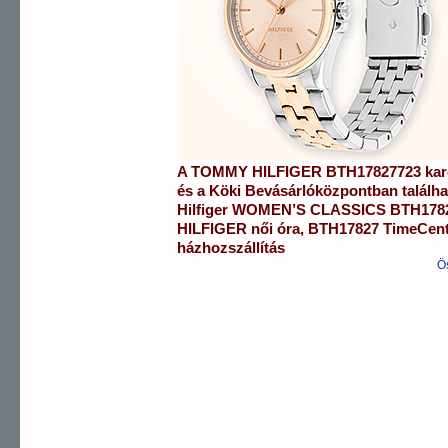
A
TOMMY HILFIGER
BTH17827723
kar
és a
Köki Bevásárlóközpontban
találh
Hilfiger
WOMEN’S CLASSICS
BTH178
HILFIGER
női óra
,
BTH17827
TimeCen
házhozszállítás
Ö