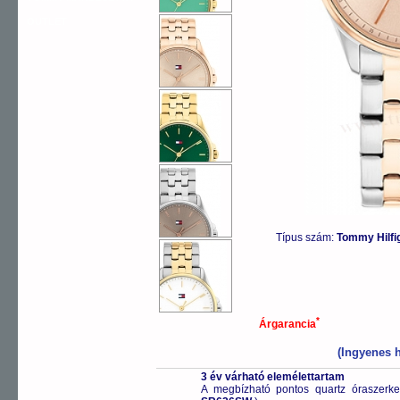
OUTLET
Típus szám:
Tommy Hilfi
*
Árgarancia
(Ingyenes h
3 év várható elemélettartam
A megbízható pontos quartz óraszerk