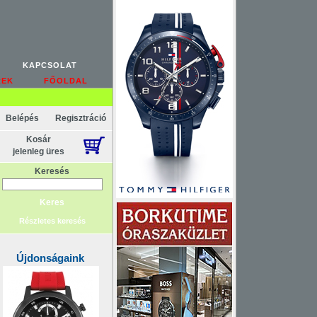
KAPCSOLAT
REK
FŐOLDAL
Belépés
Regisztráció
Kosár
jelenleg üres
Keresés
Részletes keresés
Újdonságaink