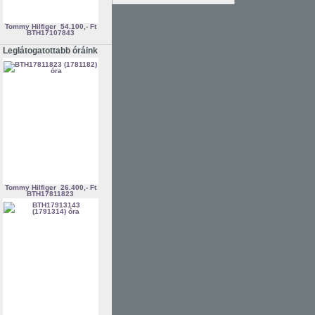
Tommy Hilfiger
54.100,- Ft
BTH17107843
Leglátogatottabb óráink
Tommy Hilfiger
26.400,- Ft
BTH17811823