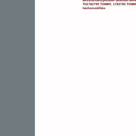
Bevásárlóközpontban
található Bor
TH1782790 TOMMY
,
1782790 TOMM
házhozszállítás