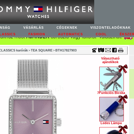
Timecenter
NSÁG
VÁSÁRLÁS
CÉGEKNEK
VISZONTELADÓKNAK
LASSICS
FASHION
AUTOMATICS
COOL
ÉKSZE
LASSICS karórák
>
TEA SQUARE
>
BTH17827903
Választható
ajándékok
7Funkciós Bicska
Ledes Lámpa