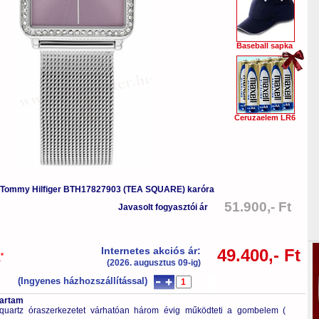
Baseball sapka
Ceruzaelem LR6
Tommy Hilfiger BTH17827903 (TEA SQUARE) karóra
51.900,- Ft
Javasolt fogyasztói ár
-5%
Internetes akciós ár:
49.400,- Ft
*
a
(2026. augusztus 09-ig)
(Ingyenes házhozszállítással)
db
Kosárba tesz
tartam
quartz óraszerkezetet várhatóan három évig működteti a gombelem (