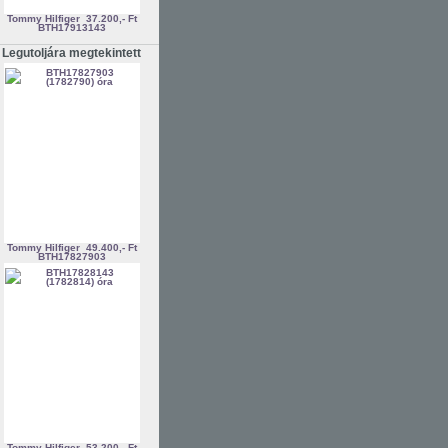
Tommy Hilfiger
37.200,- Ft
BTH17913143
Legutoljára megtekintett
Tommy Hilfiger
49.400,- Ft
BTH17827903
Tommy Hilfiger
53.200,- Ft