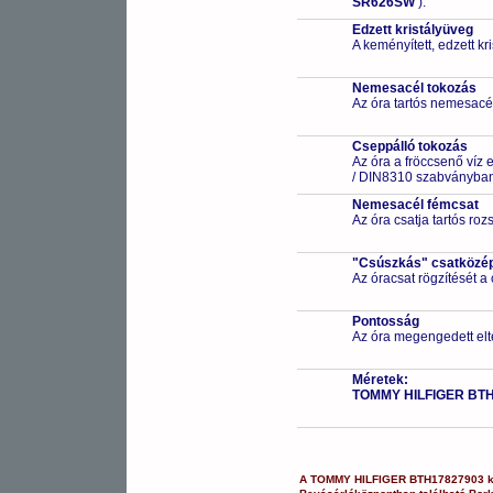
SR626SW
).
Edzett kristályüveg
A keményített, edzett k
Nemesacél tokozás
Az óra tartós nemesacé
Cseppálló tokozás
Az óra a fröccsenő víz 
/ DIN8310 szabványban 
Nemesacél fémcsat
Az óra csatja tartós ro
"Csúszkás" csatközé
Az óracsat rögzítését a
Pontosság
Az óra megengedett elt
Méretek:
TOMMY HILFIGER BT
A
TOMMY HILFIGER
BTH17827903