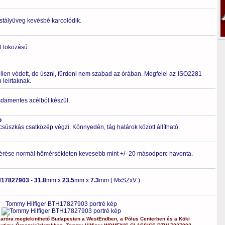
ristályüveg kevésbé karcolódik.
l tokozású.
ellen védett, de úszni, fürdeni nem szabad az órában. Megfelel az ISO2281
leírtaknak.
zsdamentes acélból készül.
p
 csúszkás csatközép végzi. Könnyedén, tág határok között állítható.
érése normál hőmérsékleten kevesebb mint +/- 20 másodperc havonta.
H17827903
-
31.8
mm x
23.5
mm x
7.3
mm ( MxSZxV )
Tommy Hilfiger BTH17827903 portré kép
karóra
megtekinthető Budapesten a
WestEndben
, a
Pólus Centerben
és a
Köki