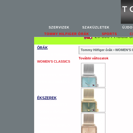
SZERVIZEK
SZAKÜZLETEK
ÚJDO
TOMMY HILFIGER ÓRÁK
SPORTS
C
ÓRÁK
Tommy Hilfiger órák
>
WOMEN’S C
WOMEN’S FASHION
További változatok
WOMEN’S CLASSICS
MEN’S CLASSICS
MEN’S COOL SPORT
MEN’S AUTOMATICS
OUTLET
ÉKSZEREK
TOMMY KARKÖTŐ
TOMMY NYAKLÁNC
TOMMY GYŰRŰ
TOMMY FÜLBEVALÓ
TOMMY MANDZSETTA