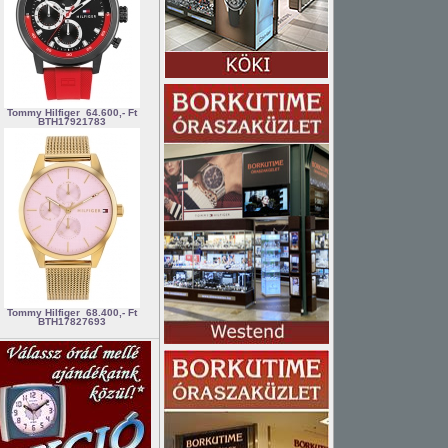
Tommy Hilfiger
64.600,- Ft
BTH17921783
Tommy Hilfiger
68.400,- Ft
BTH17827693