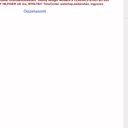
kutime Óraszaküzletekben.
Tommy Hilfiger
WOMEN’S CLASSICS
BTH17827903
Y HILFIGER
női óra
,
BTH17827
TimeCenter webshop
,
webáruház
,
ingyenes
Összehasonlít