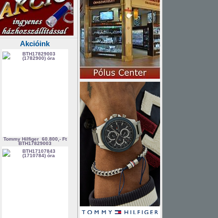
Akcióink
Tommy Hilfiger
60.800,- Ft
BTH17829003