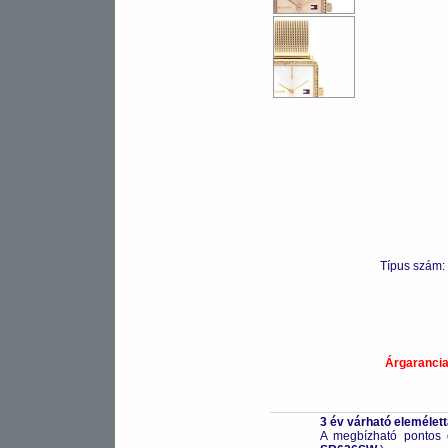
OUTLET
Típus szám:
Árgaranci
3 év várható elemélet
A megbízható pontos 