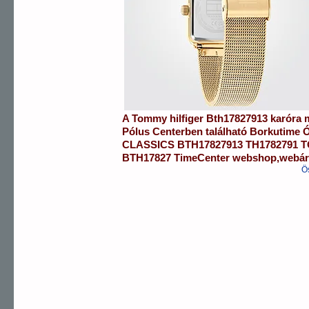
A
Tommy hilfiger
Bth17827913
karóra
m
Pólus Centerben
található Borkutime 
CLASSICS
BTH17827913
TH1782791 
BTH17827
TimeCenter webshop
,
webá
Ö