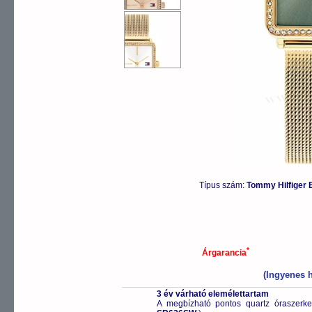
OUTLET
Típus szám:
Tommy Hilfiger
*
Árgarancia
(Ingyenes h
3 év várható elemélettartam
A megbízható pontos quartz óraszerk