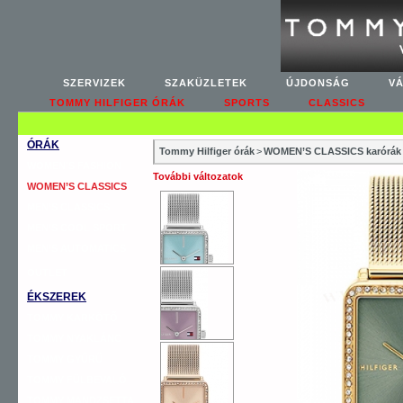
SZERVIZEK
SZAKÜZLETEK
ÚJDONSÁG
V
TOMMY HILFIGER ÓRÁK
SPORTS
CLASSICS
ÓRÁK
Tommy Hilfiger órák
>
WOMEN’S CLASSICS karórák
WOMEN’S FASHION
További változatok
WOMEN’S CLASSICS
MEN’S CLASSICS
MEN’S COOL SPORT
MEN’S AUTOMATICS
OUTLET
ÉKSZEREK
TOMMY KARKÖTŐ
TOMMY NYAKLÁNC
TOMMY GYŰRŰ
TOMMY FÜLBEVALÓ
TOMMY MANDZSETTA