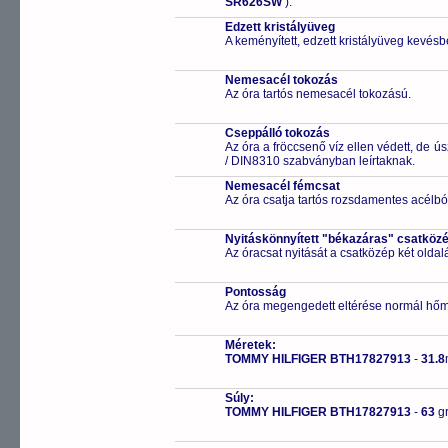
SR626SW
).
Edzett kristályüveg
A keményített, edzett kristályüveg kevésb
Nemesacél tokozás
Az óra tartós nemesacél tokozású.
Cseppálló tokozás
Az óra a fröccsenő víz ellen védett, de 
/ DIN8310 szabványban leírtaknak.
Nemesacél fémcsat
Az óra csatja tartós rozsdamentes acélbó
Nyitáskönnyített "békazáras" csatköz
Az óracsat nyitását a csatközép két old
Pontosság
Az óra megengedett eltérése normál hőm
Méretek:
TOMMY HILFIGER BTH17827913
-
31.8
Súly:
TOMMY HILFIGER BTH17827913
-
63
g