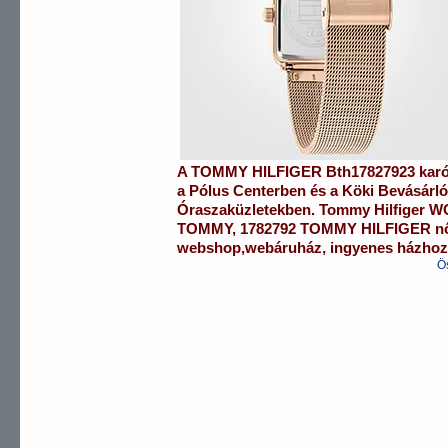
A
TOMMY HILFIGER
Bth17827923
kar
a
Pólus Centerben
és a
Köki Bevásárl
Óraszaküzletekben.
Tommy Hilfiger
W
TOMMY
,
1782792 TOMMY HILFIGER
n
webshop
,
webáruház
,
ingyenes házhozs
Ö