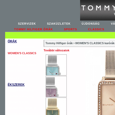
SZERVIZEK
SZAKÜZLETEK
ÚJDONSÁG
V
TOMMY HILFIGER ÓRÁK
SPORTS
CLASSICS
ÓRÁK
Tommy Hilfiger órák
>
WOMEN’S CLASSICS karórák
WOMEN’S FASHION
További változatok
WOMEN’S CLASSICS
MEN’S CLASSICS
MEN’S COOL SPORT
MEN’S AUTOMATICS
OUTLET
ÉKSZEREK
TOMMY KARKÖTŐ
TOMMY NYAKLÁNC
TOMMY GYŰRŰ
TOMMY FÜLBEVALÓ
TOMMY MANDZSETTA