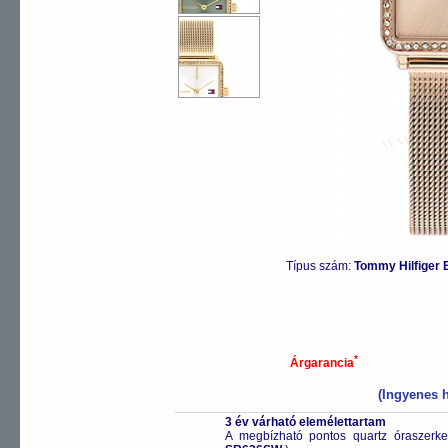
OUTLET
Típus szám:
Tommy Hilfiger
*
Árgarancia
(Ingyenes h
3 év várható elemélettartam
A megbízható pontos quartz óraszerk