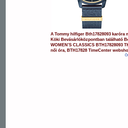
A
Tommy hilfiger
Bth17828093
karóra
m
Köki Bevásárlóközpontban
található 
WOMEN’S CLASSICS
BTH17828093
T
női óra
,
BTH17828
TimeCenter websh
Ö