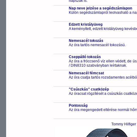
napszak is.
Nap neve jelzése a segédszámlapon
Külön segédszámlapról leolvasható a na
Edzett kristályüveg
A keményített, edzett kristályüveg kevésb
Nemesacél tokozás
Az óra tartós nemesacél tokozású.
Cseppálló tokozás
Az óra a fröccsenő víz ellen védett, de 
/ DIN8310 szabványban leírtaknak.
Nemesacél fémcsat
Az óra csatja tartós rozsdamentes acélbó
"Csúszkás" csatközép
Az óracsat rögzítését a csúszkás csatközé
Pontosság
Az óra megengedett eltérése normál hőm
Tommy Hilfiger