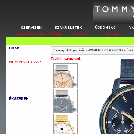
SZERVIZEK
SZAKÜZLETEK
ÚJDONSÁG
V
TOMMY HILFIGER ÓRÁK
SPORTS
CLASSICS
ÓRÁK
Tommy Hilfiger órák
>
WOMEN’S CLASSICS karórák
WOMEN’S FASHION
További változatok
WOMEN’S CLASSICS
MEN’S CLASSICS
MEN’S COOL SPORT
MEN’S AUTOMATICS
OUTLET
ÉKSZEREK
TOMMY KARKÖTŐ
TOMMY NYAKLÁNC
TOMMY GYŰRŰ
TOMMY FÜLBEVALÓ
TOMMY MANDZSETTA