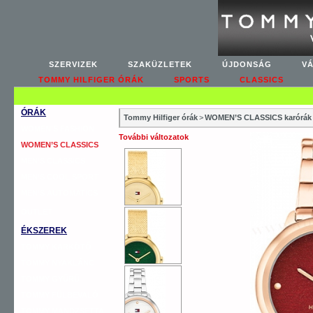
SZERVIZEK
SZAKÜZLETEK
ÚJDONSÁG
V
TOMMY HILFIGER ÓRÁK
SPORTS
CLASSICS
ÓRÁK
Tommy Hilfiger órák
>
WOMEN’S CLASSICS karórák
WOMEN’S FASHION
További változatok
WOMEN’S CLASSICS
MEN’S CLASSICS
MEN’S COOL SPORT
MEN’S AUTOMATICS
OUTLET
ÉKSZEREK
TOMMY KARKÖTŐ
TOMMY NYAKLÁNC
TOMMY GYŰRŰ
TOMMY FÜLBEVALÓ
TOMMY MANDZSETTA