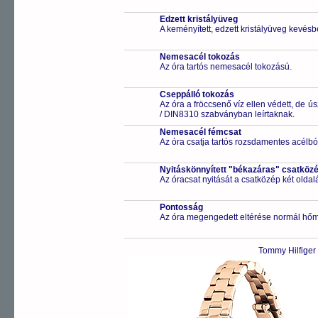
Edzett kristályüveg
A keményített, edzett kristályüveg kevésb
Nemesacél tokozás
Az óra tartós nemesacél tokozású.
Cseppálló tokozás
Az óra a fröccsenő víz ellen védett, de 
/ DIN8310 szabványban leírtaknak.
Nemesacél fémcsat
Az óra csatja tartós rozsdamentes acélbó
Nyitáskönnyített "békazáras" csatköz
Az óracsat nyitását a csatközép két old
Pontosság
Az óra megengedett eltérése normál hőm
Tommy Hilfiger