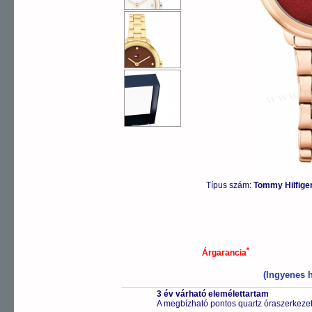
OUTLET
Típus szám:
Tommy Hilfige
*
Árgarancia
(Ingyenes h
3 év várható elemélettartam
A megbízható pontos quartz óraszerkeze