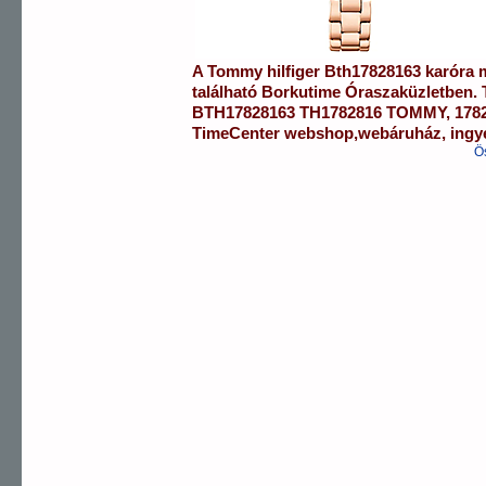
A
Tommy hilfiger
Bth17828163
karóra
m
található Borkutime Óraszaküzletben.
BTH17828163
TH1782816 TOMMY
,
178
TimeCenter webshop
,
webáruház
,
ingy
Ö