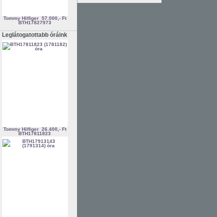
Tommy Hilfiger
57.000,- Ft
BTH17827973
Leglátogatottabb óráink
Tommy Hilfiger
26.400,- Ft
BTH17811823