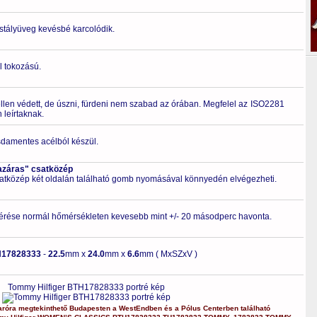
ristályüveg kevésbé karcolódik.
l tokozású.
ellen védett, de úszni, fürdeni nem szabad az órában. Megfelel az ISO2281
leírtaknak.
zsdamentes acélból készül.
azáras" csatközép
csatközép két oldalán található gomb nyomásával könnyedén elvégezheti.
érése normál hőmérsékleten kevesebb mint +/- 20 másodperc havonta.
H17828333
-
22.5
mm x
24.0
mm x
6.6
mm ( MxSZxV )
Tommy Hilfiger BTH17828333 portré kép
aróra
megtekinthető Budapesten a
WestEndben
és a
Pólus Centerben
található