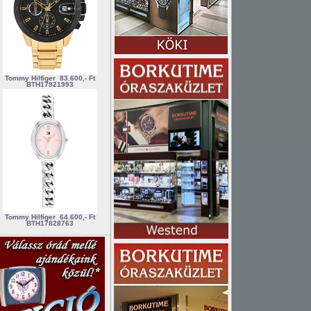
Tommy Hilfiger
83.600,- Ft
BTH17921993
Tommy Hilfiger
64.600,- Ft
BTH17828763