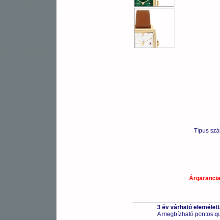
OUTLET
Típus sz
Árgaranci
3 év várható elemélet
A megbízható pontos qu