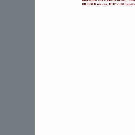
Borkutime Óraszaküzletekben.
Tomm
HILFIGER
női óra
,
BTH17828
TimeC