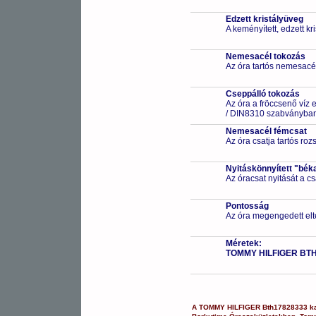
Edzett kristályüveg
A keményített, edzett k
Nemesacél tokozás
Az óra tartós nemesacé
Cseppálló tokozás
Az óra a fröccsenő víz 
/ DIN8310 szabványban 
Nemesacél fémcsat
Az óra csatja tartós ro
Nyitáskönnyített "bék
Az óracsat nyitását a 
Pontosság
Az óra megengedett elt
Méretek:
TOMMY HILFIGER BT
A
TOMMY HILFIGER
Bth17828333
k