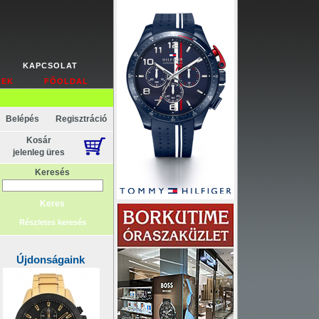
KAPCSOLAT
REK
FŐOLDAL
Belépés
Regisztráció
Kosár
jelenleg üres
Keresés
Részletes keresés
Újdonságaink