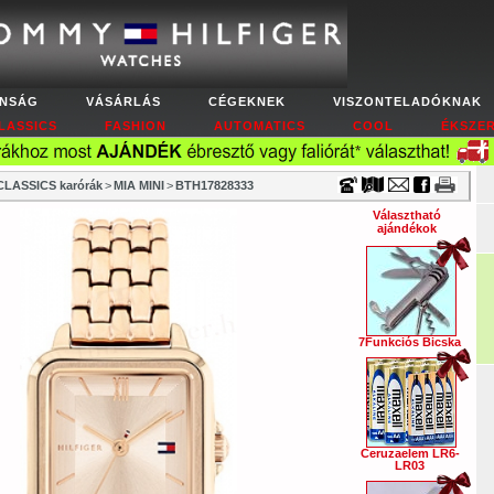
Timecenter
NSÁG
VÁSÁRLÁS
CÉGEKNEK
VISZONTELADÓKNAK
LASSICS
FASHION
AUTOMATICS
COOL
ÉKSZE
LASSICS karórák
>
MIA MINI
>
BTH17828333
Választható
ajándékok
7Funkciós Bicska
Ceruzaelem LR6-
LR03