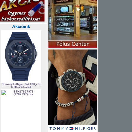
Akcióink
Tommy Hilfiger
54.100,- Ft
BTH17921223