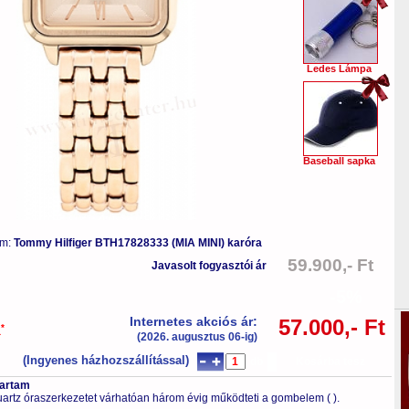
Ledes Lámpa
Baseball sapka
ám:
Tommy Hilfiger BTH17828333 (MIA MINI) karóra
59.900,- Ft
Javasolt fogyasztói ár
-5%
Internetes akciós ár:
57.000,- Ft
*
a
(2026. augusztus 06-ig)
(Ingyenes házhozszállítással)
db
Kosárba tesz
tartam
artz óraszerkezetet várhatóan három évig működteti a gombelem (
).