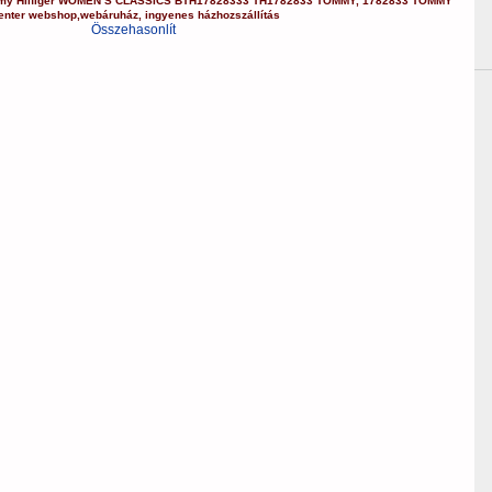
y Hilfiger
WOMEN’S CLASSICS
BTH17828333
TH1782833 TOMMY
,
1782833 TOMMY
enter webshop
,
webáruház
,
ingyenes házhozszállítás
Összehasonlít