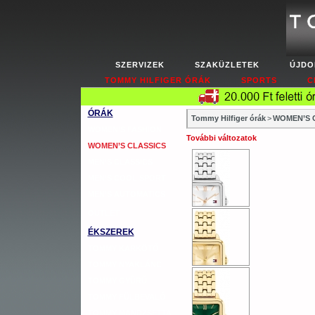
SZERVIZEK
SZAKÜZLETEK
ÚJDO
TOMMY HILFIGER ÓRÁK
SPORTS
C
ÓRÁK
Tommy Hilfiger órák
>
WOMEN’S C
WOMEN’S FASHION
További változatok
WOMEN’S CLASSICS
MEN’S CLASSICS
MEN’S COOL SPORT
MEN’S AUTOMATICS
OUTLET
ÉKSZEREK
TOMMY KARKÖTŐ
TOMMY NYAKLÁNC
TOMMY GYŰRŰ
TOMMY FÜLBEVALÓ
TOMMY MANDZSETTA