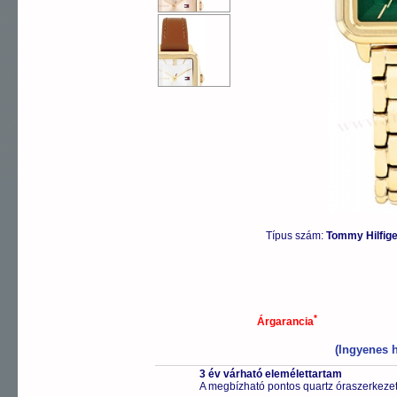
OUTLET
Típus szám:
Tommy Hilfig
*
Árgarancia
(Ingyenes h
3 év várható elemélettartam
A megbízható pontos quartz óraszerkeze