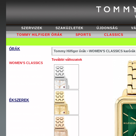
SZERVIZEK
SZAKÜZLETEK
ÚJDONSÁG
V
TOMMY HILFIGER ÓRÁK
SPORTS
CLASSICS
ÓRÁK
Tommy Hilfiger órák
>
WOMEN’S CLASSICS karórák
WOMEN’S FASHION
További változatok
WOMEN’S CLASSICS
MEN’S CLASSICS
MEN’S COOL SPORT
MEN’S AUTOMATICS
OUTLET
ÉKSZEREK
TOMMY KARKÖTŐ
TOMMY NYAKLÁNC
TOMMY GYŰRŰ
TOMMY FÜLBEVALÓ
TOMMY MANDZSETTA