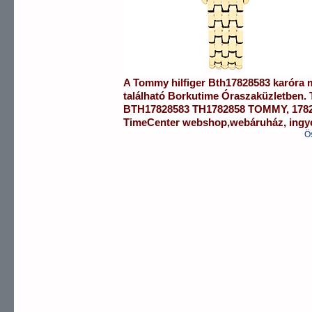
A
Tommy hilfiger
Bth17828583
karóra
m
található Borkutime Óraszaküzletben.
BTH17828583
TH1782858 TOMMY
,
178
TimeCenter webshop
,
webáruház
,
ingy
Ö