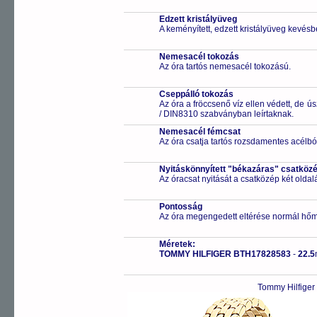
Edzett kristályüveg
A keményített, edzett kristályüveg kevésb
Nemesacél tokozás
Az óra tartós nemesacél tokozású.
Cseppálló tokozás
Az óra a fröccsenő víz ellen védett, de 
/ DIN8310 szabványban leírtaknak.
Nemesacél fémcsat
Az óra csatja tartós rozsdamentes acélbó
Nyitáskönnyített "békazáras" csatköz
Az óracsat nyitását a csatközép két old
Pontosság
Az óra megengedett eltérése normál hőm
Méretek:
TOMMY HILFIGER BTH17828583
-
22.5
Tommy Hilfiger