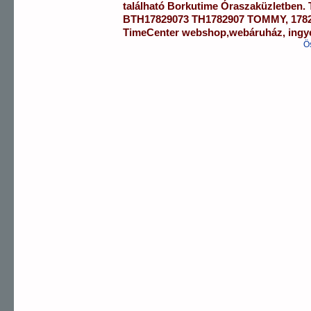
található Borkutime Óraszaküzletben.
BTH17829073
TH1782907 TOMMY
,
178
TimeCenter webshop
,
webáruház
,
ingy
Ö