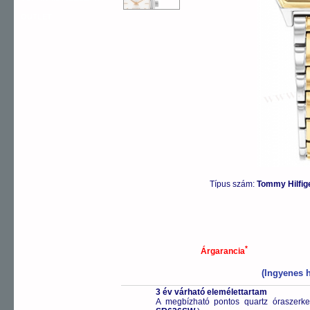
OUTLET
Típus szám:
Tommy Hilfi
*
Árgarancia
(Ingyenes h
3 év várható elemélettartam
A megbízható pontos quartz óraszerk