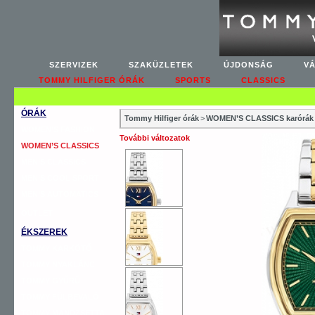
SZERVIZEK
SZAKÜZLETEK
ÚJDONSÁG
V
TOMMY HILFIGER ÓRÁK
SPORTS
CLASSICS
ÓRÁK
Tommy Hilfiger órák
>
WOMEN’S CLASSICS karórák
WOMEN’S FASHION
További változatok
WOMEN’S CLASSICS
MEN’S CLASSICS
MEN’S COOL SPORT
MEN’S AUTOMATICS
OUTLET
ÉKSZEREK
TOMMY KARKÖTŐ
TOMMY NYAKLÁNC
TOMMY GYŰRŰ
TOMMY FÜLBEVALÓ
TOMMY MANDZSETTA