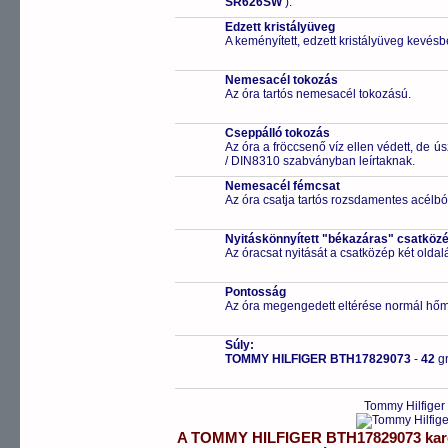
SR626SW
).
Edzett kristályüveg
A keményített, edzett kristályüveg kevésb
Nemesacél tokozás
Az óra tartós nemesacél tokozású.
Cseppálló tokozás
Az óra a fröccsenő víz ellen védett, de 
/ DIN8310 szabványban leírtaknak.
Nemesacél fémcsat
Az óra csatja tartós rozsdamentes acélbó
Nyitáskönnyített "békazáras" csatköz
Az óracsat nyitását a csatközép két old
Pontosság
Az óra megengedett eltérése normál hőm
Súly:
TOMMY HILFIGER BTH17829073
-
42
g
Tommy Hilfiger
A
TOMMY HILFIGER
BTH17829073
kar