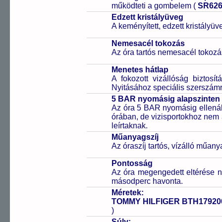
működteti a gombelem (
SR62
Edzett kristályüveg
A keményített, edzett kristályü
Nemesacél tokozás
Az óra tartós nemesacél tokozá
Menetes hátlap
A fokozott vizállóság biztosí
Nyitásához speciális szerszám
5 BAR nyomásig alapszinten 
Az óra 5 BAR nyomásig ellenáll
órában, de vizisportokhoz nem
leírtaknak.
Műanyagszíj
Az óraszíj tartós, vízálló műany
Pontosság
Az óra megengedett eltérése n
másodperc havonta.
Méretek:
TOMMY HILFIGER BTH17920
)
Súly: