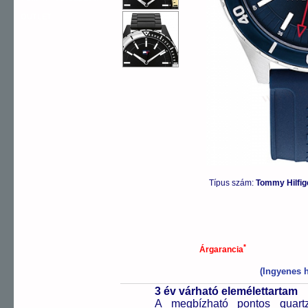
OUTLET
Típus szám:
Tommy Hilfi
*
Árgarancia
(Ingyenes h
3 év várható elemélettartam
A megbízható pontos quartz