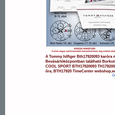
A
Tommy hilfiger
Bth17920093
karóra
m
Bevásárlóközpontban
található Borku
COOL SPORT
BTH17920093
TH17920
óra
,
BTH17920
TimeCenter webshop
,
w
Ö