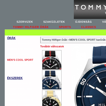
SZERVIZEK
SZAKÜZLETEK
ÚJDONSÁG
V
TOMMY HILFIGER ÓRÁK
SPORTS
CLASSICS
ÓRÁK
Tommy Hilfiger órák
>
MEN’S COOL SPORT karórák
WOMEN’S FASHION
További változatok
WOMEN’S CLASSICS
MEN’S CLASSICS
MEN’S COOL SPORT
MEN’S AUTOMATICS
OUTLET
ÉKSZEREK
TOMMY KARKÖTŐ
TOMMY NYAKLÁNC
TOMMY GYŰRŰ
TOMMY FÜLBEVALÓ
TOMMY MANDZSETTA