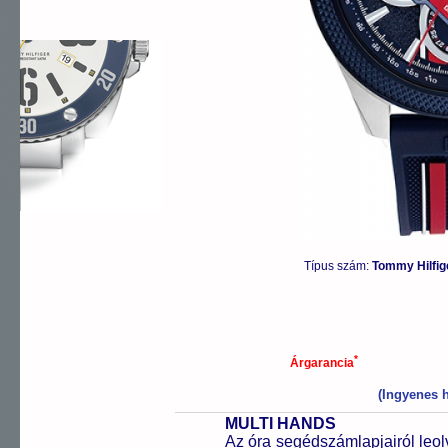
OUTLET
Típus szám:
Tommy Hilfi
*
Árgarancia
(Ingyenes h
MULTI HANDS
Az óra segédszámlapjairól leol