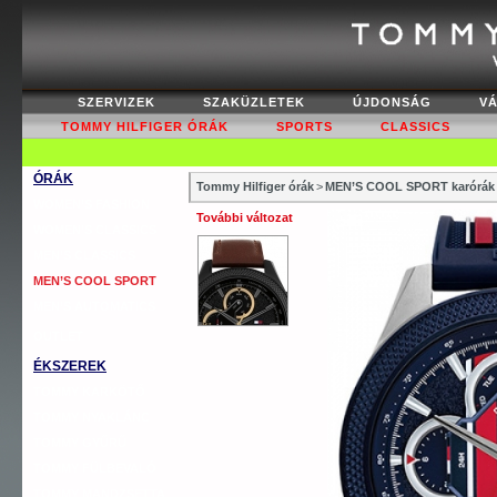
SZERVIZEK
SZAKÜZLETEK
ÚJDONSÁG
V
TOMMY HILFIGER ÓRÁK
SPORTS
CLASSICS
ÓRÁK
Tommy Hilfiger órák
>
MEN’S COOL SPORT karórák
WOMEN’S FASHION
További változat
WOMEN’S CLASSICS
MEN’S CLASSICS
MEN’S COOL SPORT
MEN’S AUTOMATICS
OUTLET
ÉKSZEREK
TOMMY KARKÖTŐ
TOMMY NYAKLÁNC
TOMMY GYŰRŰ
TOMMY FÜLBEVALÓ
TOMMY MANDZSETTA