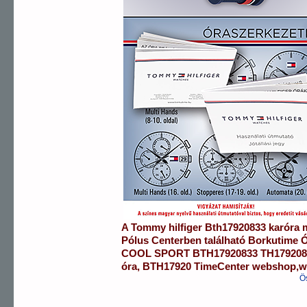
A
Tommy hilfiger
Bth17920833
karóra
m
Pólus Centerben
található Borkutime 
COOL SPORT
BTH17920833
TH17920
óra
,
BTH17920
TimeCenter webshop
,
w
Ö