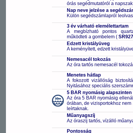
órás segédmutatóról a napszak 
Nap neve jelzése a segédsz
Külön segédszámlapról leolvas
3 év várható elemélettartam
A megbízható pontos quartz
működteti a gombelem (
SR92
Edzett kristályüveg
A keményített, edzett kristályü
Nemesacél tokozás
Az óra tartós nemesacél tokozá
Menetes hátlap
A fokozott vizállóság biztosí
Nyitásához speciális szerszám
5 BAR nyomásig alapszinten 
Az óra 5 BAR nyomásig ellenáll
órában, de vizisportokhoz nem
leírtaknak.
Műanyagszíj
Az óraszíj tartós, vízálló műany
Pontosság