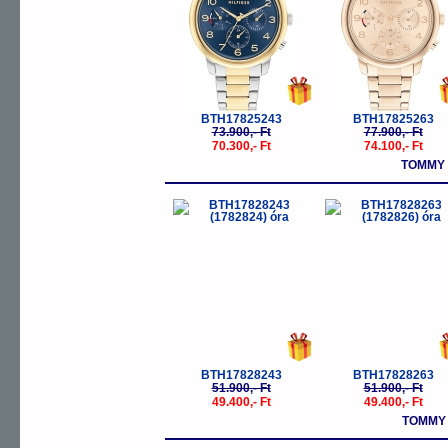
BTH17825243
BTH17825263
73.900,- Ft
77.900,- Ft
70.300,- Ft
74.100,- Ft
TOMMY 
-5%
-
BTH17828243
BTH17828263
51.900,- Ft
51.900,- Ft
49.400,- Ft
49.400,- Ft
TOMMY 