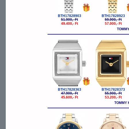
BTH17828903
BTH17828923
51.900,- Ft
59.900,- Ft
49.400,- Ft
57.000,- Ft
TOMMY
-5%
-
BTH17828363
BTH17828373
47.900,- Ft
55.900,- Ft
45.600,- Ft
53.200,- Ft
TOMMY H
-5%
-