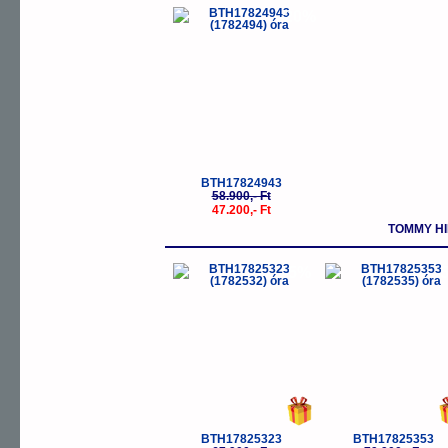
-20%
BTH17824943
58.900,- Ft
47.200,- Ft
TOMMY H
-5%
-
BTH17825323
BTH17825353