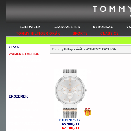
SZERVIZEK
SZAKÜZLETEK
ÚJDONSÁG
V
TOMMY HILFIGER ÓRÁK
SPORTS
CLASSICS
ÓRÁK
Tommy Hilfiger órák
>
WOMEN’S FASHION
WOMEN’S FASHION
WOMEN’S CLASSICS
MEN’S CLASSICS
-5%
MEN’S COOL SPORT
MEN’S AUTOMATICS
OUTLET
ÉKSZEREK
TOMMY KARKÖTŐ
TOMMY NYAKLÁNC
TOMMY GYŰRŰ
BTH17825373
TOMMY FÜLBEVALÓ
65.900,- Ft
62.700,- Ft
TOMMY MANDZSETTA