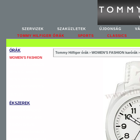
SZERVIZEK
SZAKÜZLETEK
ÚJDONSÁG
V
TOMMY HILFIGER ÓRÁK
SPORTS
CLASSICS
ÓRÁK
Tommy Hilfiger órák
>
WOMEN’S FASHION karórák
>
WOMEN’S FASHION
WOMEN’S CLASSICS
MEN’S CLASSICS
MEN’S COOL SPORT
MEN’S AUTOMATICS
OUTLET
ÉKSZEREK
TOMMY KARKÖTŐ
TOMMY NYAKLÁNC
TOMMY GYŰRŰ
TOMMY FÜLBEVALÓ
TOMMY MANDZSETTA