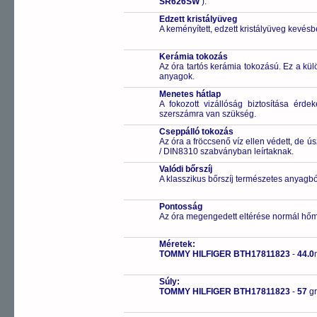
SR626SW
).
Edzett kristályüveg
A keményített, edzett kristályüveg kevésb
Kerámia tokozás
Az óra tartós kerámia tokozású. Ez a k
anyagok.
Menetes hátlap
A fokozott vizállóság biztosítása érde
szerszámra van szükség.
Cseppálló tokozás
Az óra a fröccsenő víz ellen védett, de 
/ DIN8310 szabványban leírtaknak.
Valódi bőrszíj
A klasszikus bőrszíj természetes anyagbó
Pontosság
Az óra megengedett eltérése normál hőm
Méretek:
TOMMY HILFIGER BTH17811823
-
44.0
Súly:
TOMMY HILFIGER BTH17811823
-
57
g