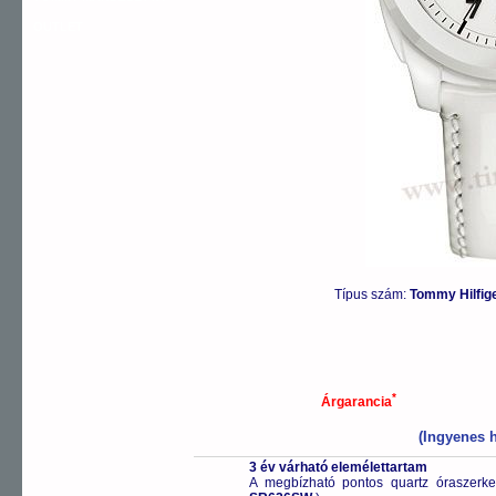
OUTLET
Típus szám:
Tommy Hilfig
*
Árgarancia
(Ingyenes h
3 év várható elemélettartam
A megbízható pontos quartz óraszerk