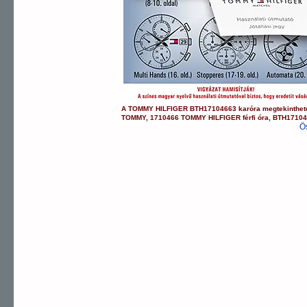
A
TOMMY HILFIGER
BTH17104663
karóra
megtekinthet
TOMMY
,
1710466 TOMMY HILFIGER
férfi óra
,
BTH1710
Ö