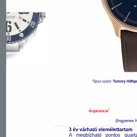
OUTLET
Típus szám:
Tommy Hilfig
*
Árgarancia
(Ingyenes h
3 év várható elemélettartam
A megbízható pontos quartz