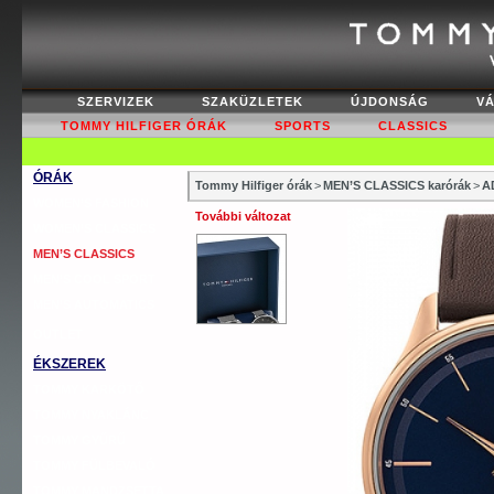
SZERVIZEK
SZAKÜZLETEK
ÚJDONSÁG
V
TOMMY HILFIGER ÓRÁK
SPORTS
CLASSICS
ÓRÁK
Tommy Hilfiger órák
>
MEN’S CLASSICS karórák
>
A
WOMEN’S FASHION
További változat
WOMEN’S CLASSICS
MEN’S CLASSICS
MEN’S COOL SPORT
MEN’S AUTOMATICS
OUTLET
ÉKSZEREK
TOMMY KARKÖTŐ
TOMMY NYAKLÁNC
TOMMY GYŰRŰ
TOMMY FÜLBEVALÓ
TOMMY MANDZSETTA