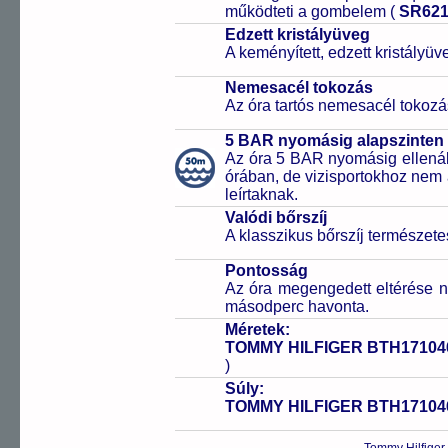
működteti a gombelem (
SR62
Edzett kristályüveg
A keményített, edzett kristályü
Nemesacél tokozás
Az óra tartós nemesacél tokozá
5 BAR nyomásig alapszinten 
Az óra 5 BAR nyomásig ellenáll
órában, de vizisportokhoz nem
leírtaknak.
Valódi bőrszíj
A klasszikus bőrszíj természet
Pontosság
Az óra megengedett eltérése n
másodperc havonta.
Méretek:
TOMMY HILFIGER BTH17104
)
Súly:
TOMMY HILFIGER BTH17104