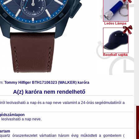
Ledes Lámpa
Baseball sapka
ám:
Tommy Hilfiger BTH17106323 (WALKER) karóra
A(z) karóra nem rendelhető
ról leolvasható a nap és a nap neve valamint a 24-órás segédmutatóról a
egédszámlapon
leolvasható a nap neve.
tartam
quartz óraszerkezetet várhatóan három évig működteti a gombelem (