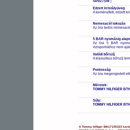
SR927SW
).
Edzett kristályüveg
A keményített, edzett k
Nemesacél tokozás
Az óra tartós nemesacé
5 BAR nyomásig alapsz
Az óra 5 BAR nyomási
vizisportokhoz nem ajá
Valódi bőrszíj
A klasszikus bőrszíj te
Pontosság
Az óra megengedett elt
Méretek:
TOMMY HILFIGER BT
Súly:
TOMMY HILFIGER BT
A
Tommy hilfiger
Bth17106323
karó