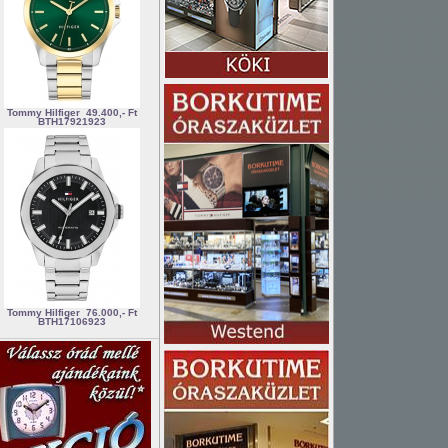
Tommy Hilfiger
49.400,- Ft
BTH17921923
Tommy Hilfiger
76.000,- Ft
BTH17106923