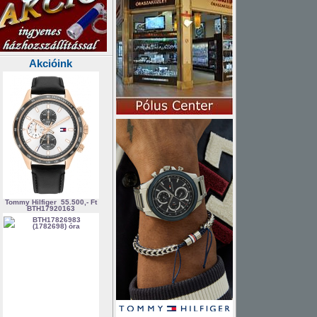
Akcióink
Tommy Hilfiger
55.500,- Ft
BTH17920163