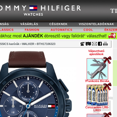
Timecenter
NSÁG
VÁSÁRLÁS
CÉGEKNEK
VISZONTELADÓKNAK
LASSICS
FASHION
AUTOMATICS
COOL
ÉKSZE
SSICS karórák
>
WALKER
>
BTH17106323
Választható
ajándékok
7Funkciós Bicska
Ceruzaelem LR6-
LR03