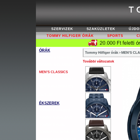
SZERVIZEK
SZAKÜZLETEK
ÚJDO
TOMMY HILFIGER ÓRÁK
SPORTS
C
ÓRÁK
Tommy Hilfiger órák
>
MEN’S CLA
WOMEN’S FASHION
További változatok
WOMEN’S CLASSICS
MEN’S CLASSICS
MEN’S COOL SPORT
MEN’S AUTOMATICS
OUTLET
ÉKSZEREK
TOMMY KARKÖTŐ
TOMMY NYAKLÁNC
TOMMY GYŰRŰ
TOMMY FÜLBEVALÓ
TOMMY MANDZSETTA