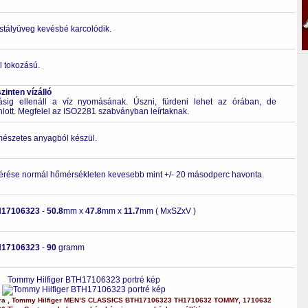
ristályüveg kevésbé karcolódik.
l tokozású.
inten vízálló
g ellenáll a víz nyomásának. Úszni, fürdeni lehet az órában, de
nlott. Megfelel az ISO2281 szabványban leírtaknak.
rmészetes anyagból készül.
érése normál hőmérsékleten kevesebb mint +/- 20 másodperc havonta.
H17106323
-
50.8
mm x
47.8
mm x
11.7
mm ( MxSZxV )
H17106323
-
90
gramm
Tommy Hilfiger BTH17106323 portré kép
ra
,
Tommy Hilfiger
MEN’S CLASSICS
BTH17106323
TH1710632 TOMMY
,
1710632