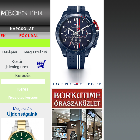
KAPCSOLAT
REK
FŐOLDAL
Belépés
Regisztráció
Kosár
jelenleg üres
Keresés
Részletes keresés
Megosztás
Újdonságaink