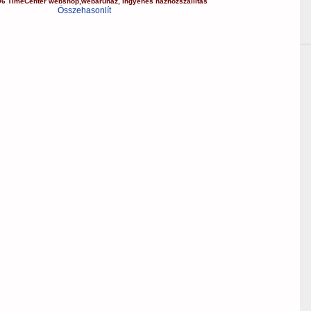
06
TimeCenter webshop
,
webáruház
,
ingyenes házhozszállítás
Összehasonlít