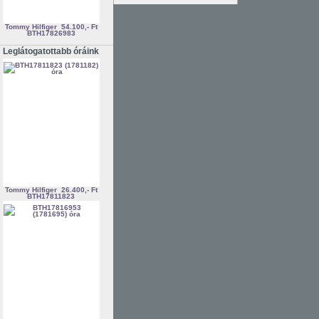
Tommy Hilfiger
54.100,- Ft
BTH17826983
Leglátogatottabb óráink
Tommy Hilfiger
26.400,- Ft
BTH17811823