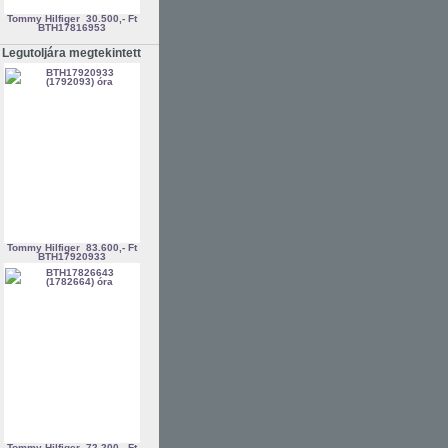
Tommy Hilfiger
30.500,- Ft
BTH17816953
Legutoljára megtekintett
Tommy Hilfiger
83.600,- Ft
BTH17920933
Tommy Hilfiger
72.200,- Ft