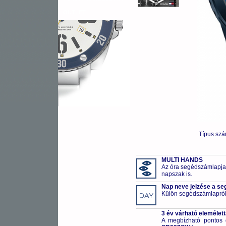
OUTLET
Típus sz
MULTI HANDS
Az óra segédszámlapjai
napszak is.
Nap neve jelzése a s
Külön segédszámlapról 
3 év várható elemélet
A megbízható pontos 