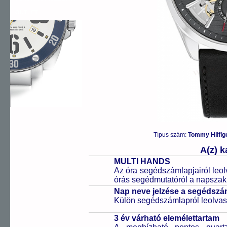
OUTLET
Típus szám:
Tommy Hilfi
A(z) 
MULTI HANDS
Az óra segédszámlapjairól leol
órás segédmutatóról a napszak 
Nap neve jelzése a segédsz
Külön segédszámlapról leolvas
3 év várható elemélettartam