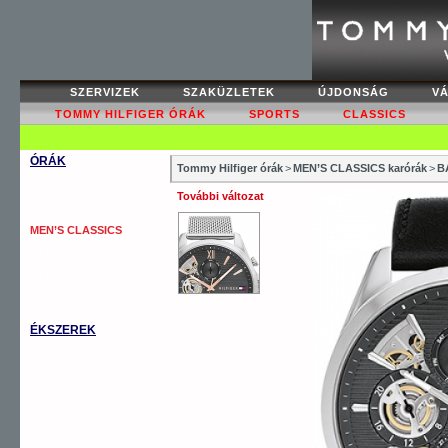
SZERVIZEK
SZAKÜZLETEK
ÚJDONSÁG
V
TOMMY HILFIGER ÓRÁK
SPORTS
CLASSICS
ÓRÁK
Tommy Hilfiger órák
>
MEN’S CLASSICS karórák
>
B
WOMEN’S FASHION
További változat
WOMEN’S CLASSICS
MEN’S CLASSICS
MEN’S COOL SPORT
MEN’S AUTOMATICS
OUTLET
ÉKSZEREK
TOMMY KARKÖTŐ
TOMMY NYAKLÁNC
TOMMY GYŰRŰ
TOMMY FÜLBEVALÓ
TOMMY MANDZSETTA