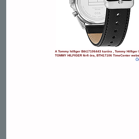
A
Tommy hilfiger
Bth17106443
karóra
,
Tommy Hilfiger
TOMMY HILFIGER
férfi óra
,
BTH17106
TimeCenter web
Ö