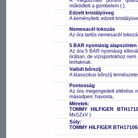
A megbízható pontos quartz
működteti a gombelem (
).
Edzett kristályüveg
A keményített, edzett kristályü
Nemesacél tokozás
Az óra tartós nemesacél tokozá
5 BAR nyomásig alapszinten 
Az óra 5 BAR nyomásig ellenáll
órában, de vizisportokhoz nem
leírtaknak.
Valódi bőrszíj
A klasszikus bőrszíj természet
Pontosság
Az óra megengedett eltérése n
másodperc havonta.
Méretek:
TOMMY HILFIGER BTH1710
MxSZxV )
Súly:
TOMMY HILFIGER BTH17106