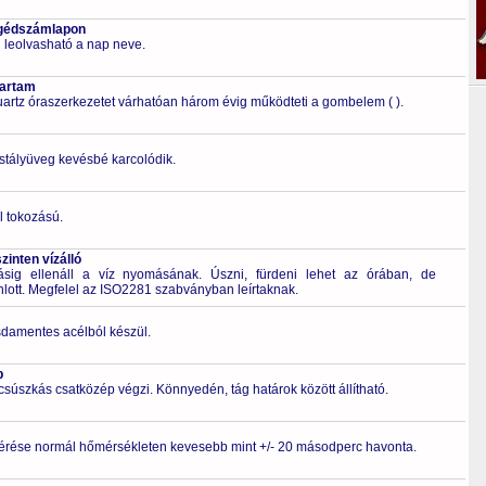
egédszámlapon
leolvasható a nap neve.
tartam
artz óraszerkezetet várhatóan három évig működteti a gombelem (
).
ristályüveg kevésbé karcolódik.
l tokozású.
inten vízálló
g ellenáll a víz nyomásának. Úszni, fürdeni lehet az órában, de
nlott. Megfelel az ISO2281 szabványban leírtaknak.
zsdamentes acélból készül.
p
 csúszkás csatközép végzi. Könnyedén, tág határok között állítható.
érése normál hőmérsékleten kevesebb mint +/- 20 másodperc havonta.