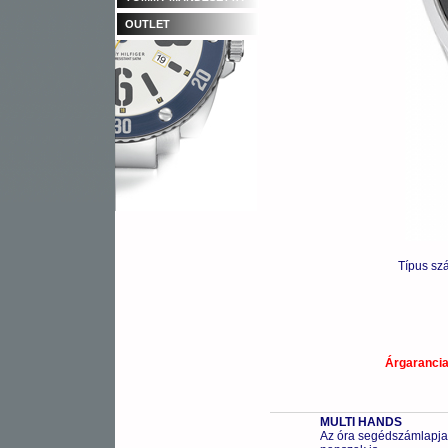
OUTLET
Típus sz
Árgaranci
MULTI HANDS
Az óra segédszámlapjai