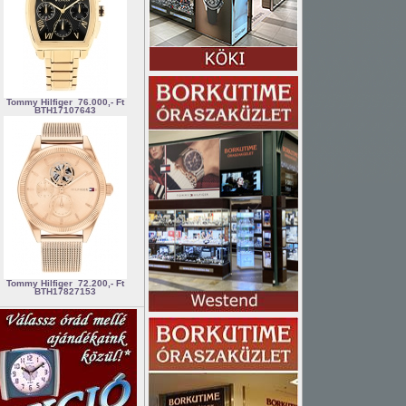
Tommy Hilfiger
76.000,- Ft
BTH17107643
Tommy Hilfiger
72.200,- Ft
BTH17827153