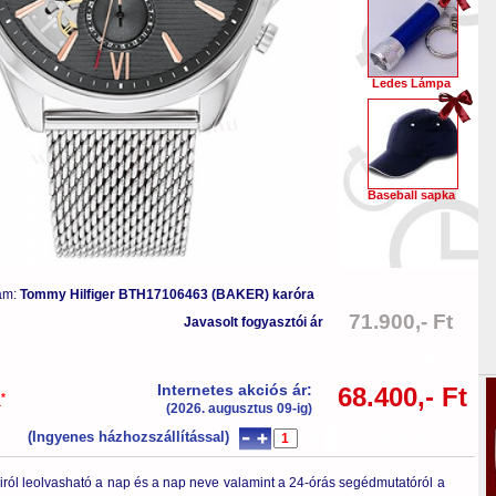
Ledes Lámpa
Baseball sapka
ám:
Tommy Hilfiger BTH17106463 (BAKER) karóra
71.900,- Ft
Javasolt fogyasztói ár
-5%
Internetes akciós ár:
68.400,- Ft
*
a
(2026. augusztus 09-ig)
(Ingyenes házhozszállítással)
db
Kosárba tesz
ról leolvasható a nap és a nap neve valamint a 24-órás segédmutatóról a