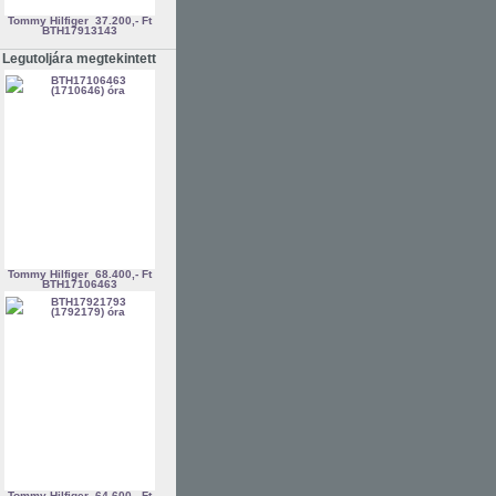
Tommy Hilfiger
37.200,- Ft
BTH17913143
Legutoljára megtekintett
Tommy Hilfiger
68.400,- Ft
BTH17106463
Tommy Hilfiger
64.600,- Ft