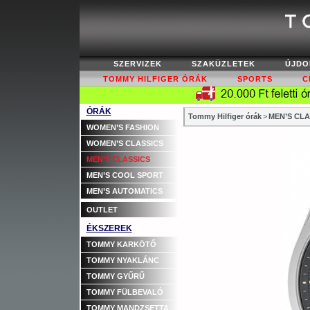
SZERVIZEK
SZAKÜZLETEK
ÚJDO
TOMMY HILFIGER ÓRÁK
SPORTS
C
ÓRÁK
Tommy Hilfiger órák
>
MEN’S CLA
WOMEN’S FASHION
WOMEN’S CLASSICS
MEN’S CLASSICS
MEN’S COOL SPORT
MEN’S AUTOMATICS
OUTLET
ÉKSZEREK
TOMMY KARKÖTŐ
TOMMY NYAKLÁNC
TOMMY GYŰRŰ
TOMMY FÜLBEVALÓ
TOMMY MANDZSETTA