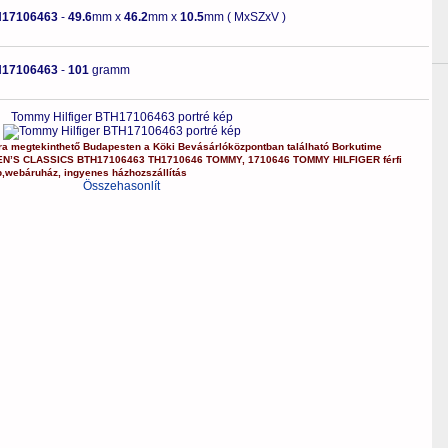
H17106463
-
49.6
mm x
46.2
mm x
10.5
mm ( MxSZxV )
H17106463
-
101
gramm
Tommy Hilfiger BTH17106463 portré kép
ra
megtekinthető Budapesten a
Köki Bevásárlóközpontban
található Borkutime
EN’S CLASSICS
BTH17106463
TH1710646 TOMMY
,
1710646 TOMMY HILFIGER
férfi
p
,
webáruház
,
ingyenes házhozszállítás
Összehasonlít