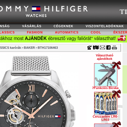
Timecenter
NSÁG
VÁSÁRLÁS
CÉGEKNEK
VISZONTELADÓKNAK
LASSICS
FASHION
AUTOMATICS
COOL
ÉKSZE
SSICS karórák
>
BAKER
>
BTH17106463
Választható
ajándékok
7Funkciós Bicska
Ceruzaelem LR6-
LR03