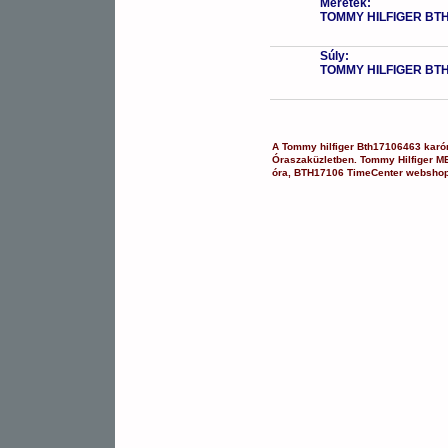
Méretek:
TOMMY HILFIGER BT
Súly:
TOMMY HILFIGER BT
A
Tommy hilfiger
Bth17106463
karó
Óraszaküzletben.
Tommy Hilfiger
M
óra
,
BTH17106
TimeCenter websho