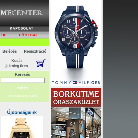
KAPCSOLAT
REK
FŐOLDAL
Belépés
Regisztráció
Kosár
jelenleg üres
Keresés
Részletes keresés
Újdonságaink