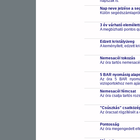
napszak is.
Nap neve jelzése a s
Külön segédszámlapról 
3 év várható elemélet
A megbízható pontos qu
Edzett kristályüveg
A keményített, edzett k
Nemesacél tokozás
Az óra tartós nemesacé
5 BAR nyomásig alapsz
Az óra 5 BAR nyomási
vizisportokhoz nem ajá
Nemesacél fémcsat
Az óra csatja tartós ro
"Csúszkás" csatközé
Az óracsat rögzítését a
Pontosság
Az óra megengedett elt