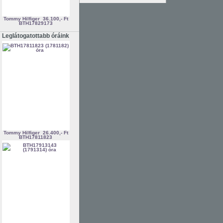
Tommy Hilfiger
36.100,- Ft
BTH17829173
Leglátogatottabb óráink
Tommy Hilfiger
26.400,- Ft
BTH17811823