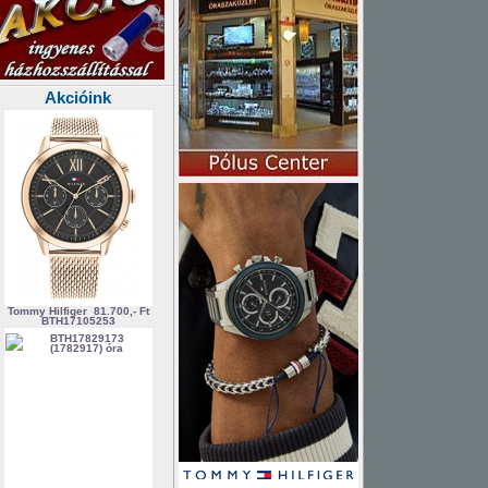
Akcióink
Tommy Hilfiger
81.700,- Ft
BTH17105253