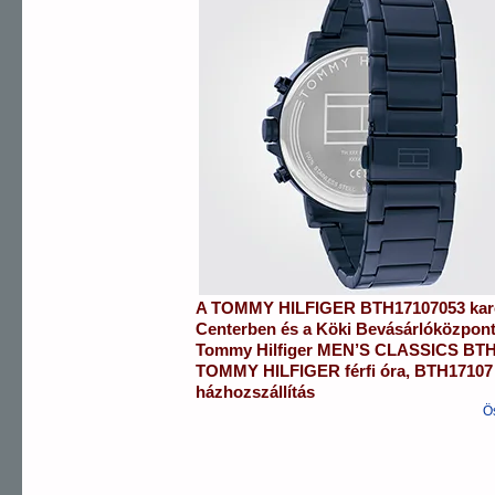
A
TOMMY HILFIGER
BTH17107053
kar
Centerben
és a
Köki Bevásárlóközpon
Tommy Hilfiger
MEN’S CLASSICS
BTH
TOMMY HILFIGER
férfi óra
,
BTH17107
házhozszállítás
Ö