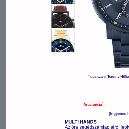
OUTLET
Típus szám:
Tommy Hilfi
*
Árgarancia
(Ingyenes h
MULTI HANDS
Az óra segédszámlapjairól leol