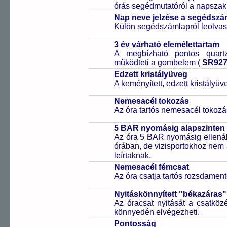
órás segédmutatóról a napszak 
Nap neve jelzése a segédsz
Külön segédszámlapról leolvas
3 év várható elemélettartam
A megbízható pontos quartz
működteti a gombelem (
SR92
Edzett kristályüveg
A keményített, edzett kristályü
Nemesacél tokozás
Az óra tartós nemesacél tokozá
5 BAR nyomásig alapszinten 
Az óra 5 BAR nyomásig ellenáll
órában, de vizisportokhoz nem
leírtaknak.
Nemesacél fémcsat
Az óra csatja tartós rozsdament
Nyitáskönnyített "békazáras
Az óracsat nyitását a csatköz
könnyedén elvégezheti.
Pontosság