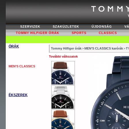
SZERVIZEK
SZAKÜZLETEK
ÚJDONSÁG
V
TOMMY HILFIGER ÓRÁK
SPORTS
CLASSICS
ÓRÁK
Tommy Hilfiger órák
>
MEN’S CLASSICS karórák
>
T
WOMEN’S FASHION
További változatok
WOMEN’S CLASSICS
MEN’S CLASSICS
MEN’S COOL SPORT
MEN’S AUTOMATICS
OUTLET
ÉKSZEREK
TOMMY KARKÖTŐ
TOMMY NYAKLÁNC
TOMMY GYŰRŰ
TOMMY FÜLBEVALÓ
TOMMY MANDZSETTA