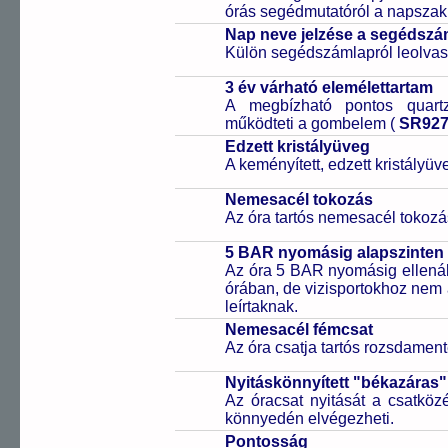
órás segédmutatóról a napszak 
Nap neve jelzése a segédsz
Külön segédszámlapról leolvas
3 év várható elemélettartam
A megbízható pontos quartz
működteti a gombelem (
SR92
Edzett kristályüveg
A keményített, edzett kristályü
Nemesacél tokozás
Az óra tartós nemesacél tokozá
5 BAR nyomásig alapszinten 
Az óra 5 BAR nyomásig ellenáll
órában, de vizisportokhoz nem
leírtaknak.
Nemesacél fémcsat
Az óra csatja tartós rozsdament
Nyitáskönnyített "békazáras
Az óracsat nyitását a csatköz
könnyedén elvégezheti.
Pontosság