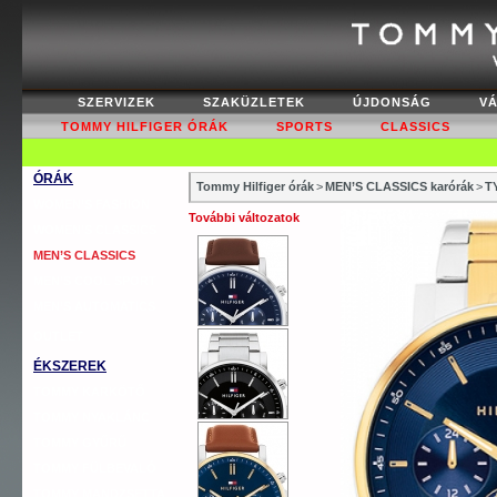
SZERVIZEK
SZAKÜZLETEK
ÚJDONSÁG
V
TOMMY HILFIGER ÓRÁK
SPORTS
CLASSICS
ÓRÁK
Tommy Hilfiger órák
>
MEN’S CLASSICS karórák
>
T
WOMEN’S FASHION
További változatok
WOMEN’S CLASSICS
MEN’S CLASSICS
MEN’S COOL SPORT
MEN’S AUTOMATICS
OUTLET
ÉKSZEREK
TOMMY KARKÖTŐ
TOMMY NYAKLÁNC
TOMMY GYŰRŰ
TOMMY FÜLBEVALÓ
TOMMY MANDZSETTA