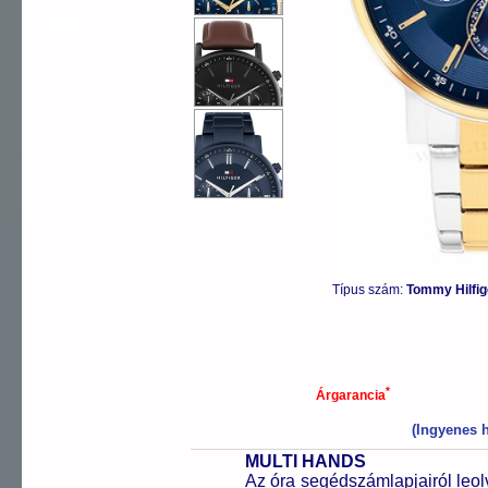
OUTLET
Típus szám:
Tommy Hilfi
*
Árgarancia
(Ingyenes h
MULTI HANDS
Az óra segédszámlapjairól leol