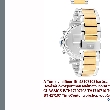
A
Tommy hilfiger
Bth17107103
karóra
m
Bevásárlóközpontban
található Borku
CLASSICS
BTH17107103
TH1710710 
BTH17107
TimeCenter webshop
,
webá
Ö