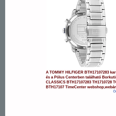
A
TOMMY HILFIGER
BTH17107283
kar
és a
Pólus Centerben
található Borkut
CLASSICS
BTH17107283
TH1710728 
BTH17107
TimeCenter webshop
,
webá
Ö