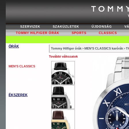
SZERVIZEK
SZAKÜZLETEK
ÚJDONSÁG
V
TOMMY HILFIGER ÓRÁK
SPORTS
CLASSICS
ÓRÁK
Tommy Hilfiger órák
>
MEN’S CLASSICS karórák
>
T
WOMEN’S FASHION
További változatok
WOMEN’S CLASSICS
MEN’S CLASSICS
MEN’S COOL SPORT
MEN’S AUTOMATICS
OUTLET
ÉKSZEREK
TOMMY KARKÖTŐ
TOMMY NYAKLÁNC
TOMMY GYŰRŰ
TOMMY FÜLBEVALÓ
TOMMY MANDZSETTA