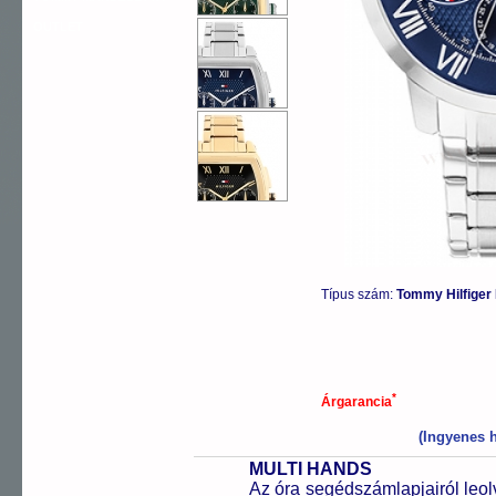
OUTLET
Típus szám:
Tommy Hilfige
*
Árgarancia
(Ingyenes h
MULTI HANDS
Az óra segédszámlapjairól leol