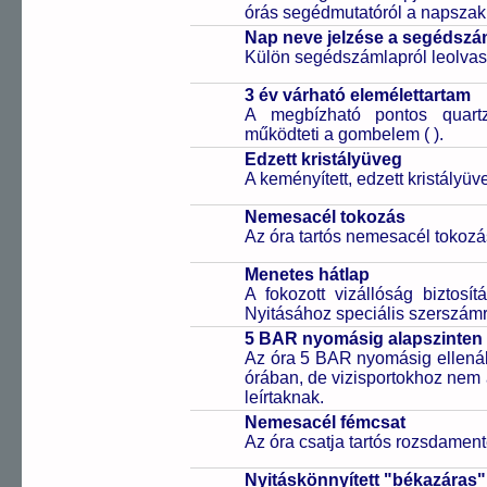
órás segédmutatóról a napszak 
Nap neve jelzése a segédsz
Külön segédszámlapról leolvas
3 év várható elemélettartam
A megbízható pontos quartz
működteti a gombelem (
).
Edzett kristályüveg
A keményített, edzett kristályü
Nemesacél tokozás
Az óra tartós nemesacél tokozá
Menetes hátlap
A fokozott vizállóság biztosí
Nyitásához speciális szerszám
5 BAR nyomásig alapszinten 
Az óra 5 BAR nyomásig ellenáll
órában, de vizisportokhoz nem
leírtaknak.
Nemesacél fémcsat
Az óra csatja tartós rozsdament
Nyitáskönnyített "békazáras