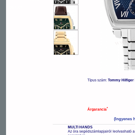
OUTLET
Típus szám:
Tommy Hilfige
*
Árgarancia
(Ingyenes h
MULTI HANDS
Az óra segédszámlapjairól leolvasható a