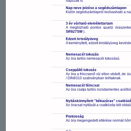
napszak is.
Nap neve jelzése a segédszámlapon
Külön segédszámlapról leolvasható a na
3 év várható elemélettartam
A megbízható pontos quartz óraszerk
SR927SW
).
Edzett kristályüveg
A keményített, edzett kristályüveg kevésb
Nemesacél tokozás
Az óra tartós nemesacél tokozású.
Cseppálló tokozás
Az óra a fröccsenő víz ellen védett, de 
/ DIN8310 szabványban leírtaknak.
Nemesacél fémcsat
Az óra csatja tartós rozsdamentes acélbó
Nyitáskönnyített "békazáras" csatköz
Az óracsat nyitását a csatközép két old
Pontosság
Az óra megengedett eltérése normál hőm