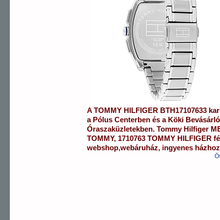
A
TOMMY HILFIGER
BTH17107633
kar
a
Pólus Centerben
és a
Köki Bevásárl
Óraszaküzletekben.
Tommy Hilfiger
ME
TOMMY
,
1710763 TOMMY HILFIGER
fé
webshop
,
webáruház
,
ingyenes házhozs
Ö