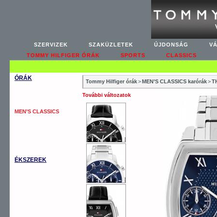
SZERVIZEK
SZAKÜZLETEK
ÚJDONSÁG
V
TOMMY HILFIGER ÓRÁK
SPORTS
CLASSICS
ÓRÁK
Tommy Hilfiger órák
>
MEN’S CLASSICS karórák
>
T
WOMEN’S FASHION
További változatok
WOMEN’S CLASSICS
MEN’S CLASSICS
MEN’S COOL SPORT
MEN’S AUTOMATICS
OUTLET
ÉKSZEREK
TOMMY KARKÖTŐ
TOMMY NYAKLÁNC
TOMMY GYŰRŰ
TOMMY FÜLBEVALÓ
TOMMY MANDZSETTA