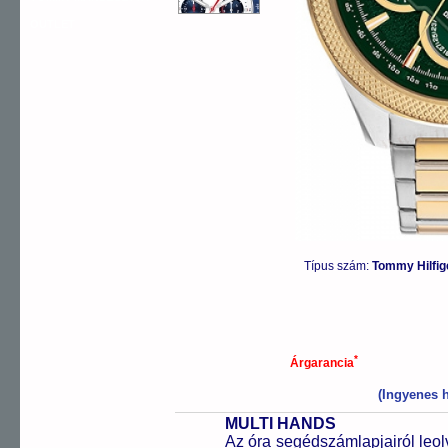
OUTLET
Típus szám:
Tommy Hilfi
*
Árgarancia
(Ingyenes h
MULTI HANDS
Az óra segédszámlapjairól leol