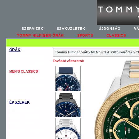
SZERVIZEK
SZAKÜZLETEK
ÚJDONSÁG
V
TOMMY HILFIGER ÓRÁK
SPORTS
CLASSICS
ÓRÁK
Tommy Hilfiger órák
>
MEN’S CLASSICS karórák
>
C
WOMEN’S FASHION
További változatok
WOMEN’S CLASSICS
MEN’S CLASSICS
MEN’S COOL SPORT
MEN’S AUTOMATICS
OUTLET
ÉKSZEREK
TOMMY KARKÖTŐ
TOMMY NYAKLÁNC
TOMMY GYŰRŰ
TOMMY FÜLBEVALÓ
TOMMY MANDZSETTA