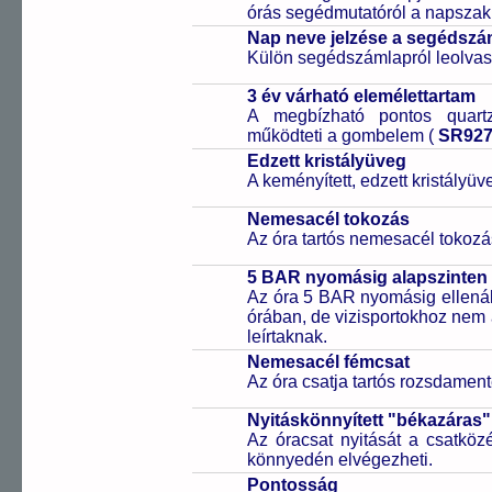
órás segédmutatóról a napszak 
Nap neve jelzése a segédsz
Külön segédszámlapról leolvas
3 év várható elemélettartam
A megbízható pontos quartz
működteti a gombelem (
SR92
Edzett kristályüveg
A keményített, edzett kristályü
Nemesacél tokozás
Az óra tartós nemesacél tokozá
5 BAR nyomásig alapszinten 
Az óra 5 BAR nyomásig ellenáll
órában, de vizisportokhoz nem
leírtaknak.
Nemesacél fémcsat
Az óra csatja tartós rozsdament
Nyitáskönnyített "békazáras
Az óracsat nyitását a csatköz
könnyedén elvégezheti.
Pontosság