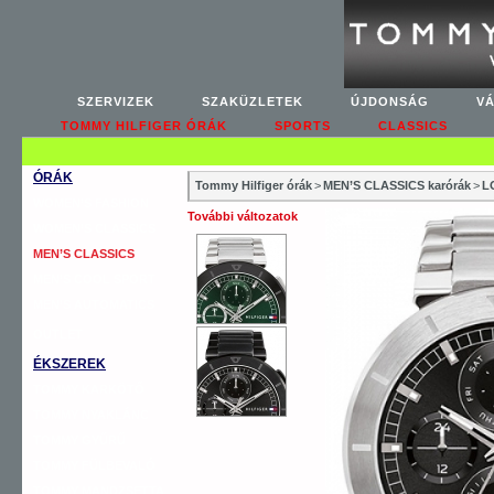
SZERVIZEK
SZAKÜZLETEK
ÚJDONSÁG
V
TOMMY HILFIGER ÓRÁK
SPORTS
CLASSICS
ÓRÁK
Tommy Hilfiger órák
>
MEN’S CLASSICS karórák
>
L
WOMEN’S FASHION
További változatok
WOMEN’S CLASSICS
MEN’S CLASSICS
MEN’S COOL SPORT
MEN’S AUTOMATICS
OUTLET
ÉKSZEREK
TOMMY KARKÖTŐ
TOMMY NYAKLÁNC
TOMMY GYŰRŰ
TOMMY FÜLBEVALÓ
TOMMY MANDZSETTA