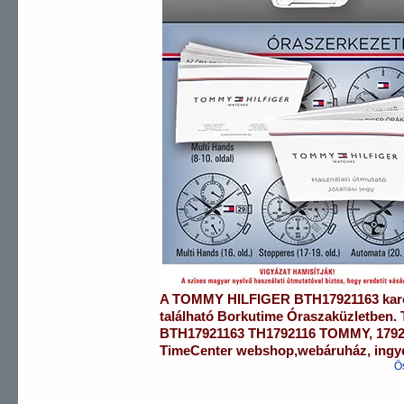
A
TOMMY HILFIGER
BTH17921163
kar
található Borkutime Óraszaküzletben.
BTH17921163
TH1792116 TOMMY
,
179
TimeCenter webshop
,
webáruház
,
ingy
Ö