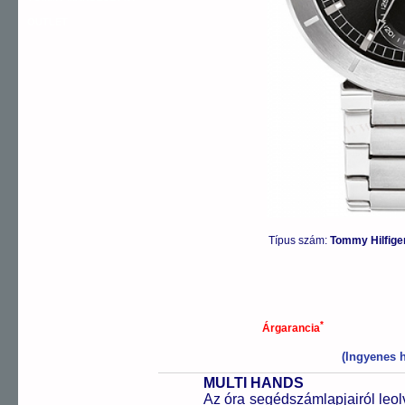
OUTLET
Típus szám:
Tommy Hilfig
*
Árgarancia
(Ingyenes h
MULTI HANDS
Az óra segédszámlapjairól leol