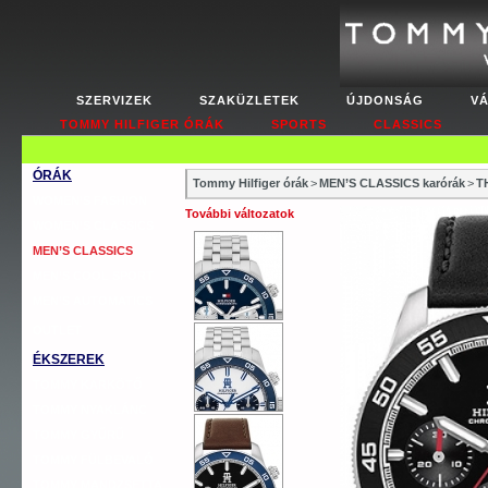
SZERVIZEK
SZAKÜZLETEK
ÚJDONSÁG
V
TOMMY HILFIGER ÓRÁK
SPORTS
CLASSICS
ÓRÁK
Tommy Hilfiger órák
>
MEN’S CLASSICS karórák
>
T
WOMEN’S FASHION
További változatok
WOMEN’S CLASSICS
MEN’S CLASSICS
MEN’S COOL SPORT
MEN’S AUTOMATICS
OUTLET
ÉKSZEREK
TOMMY KARKÖTŐ
TOMMY NYAKLÁNC
TOMMY GYŰRŰ
TOMMY FÜLBEVALÓ
TOMMY MANDZSETTA