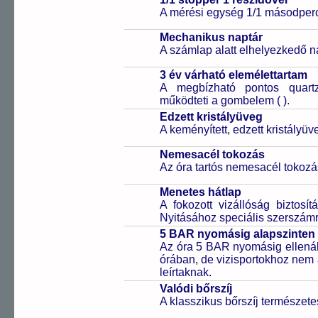
A mérési egység 1/1 másodperc
Mechanikus naptár
A számlap alatt elhelyezkedő n
3 év várható elemélettartam
A megbízható pontos quartz
működteti a gombelem (
).
Edzett kristályüveg
A keményített, edzett kristályü
Nemesacél tokozás
Az óra tartós nemesacél tokozá
Menetes hátlap
A fokozott vizállóság biztosí
Nyitásához speciális szerszám
5 BAR nyomásig alapszinten 
Az óra 5 BAR nyomásig ellenáll
órában, de vizisportokhoz nem
leírtaknak.
Valódi bőrszíj
A klasszikus bőrszíj természet