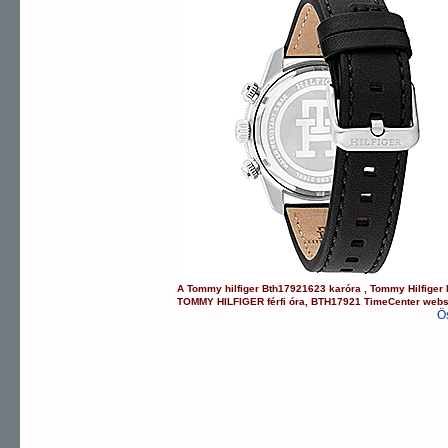
A
Tommy hilfiger
Bth17921623
karóra
,
Tommy Hilfiger
TOMMY HILFIGER
férfi óra
,
BTH17921
TimeCenter web
Ö