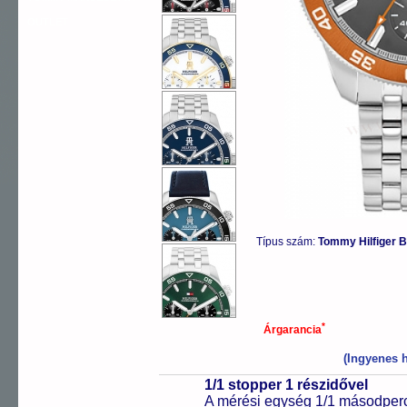
OUTLET
Típus szám:
Tommy Hilfiger
*
Árgarancia
(Ingyenes h
1/1 stopper 1 részidővel
A mérési egység 1/1 másodperc