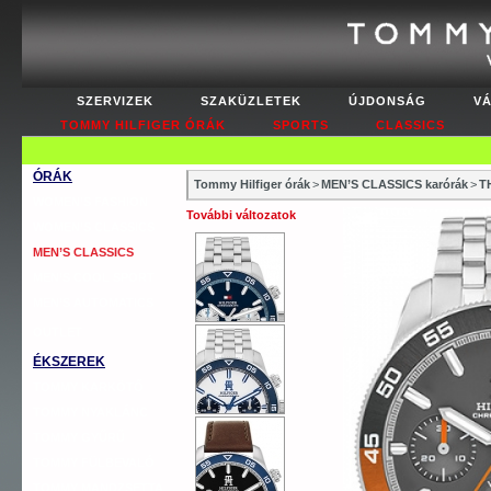
SZERVIZEK
SZAKÜZLETEK
ÚJDONSÁG
V
TOMMY HILFIGER ÓRÁK
SPORTS
CLASSICS
ÓRÁK
Tommy Hilfiger órák
>
MEN’S CLASSICS karórák
>
T
WOMEN’S FASHION
További változatok
WOMEN’S CLASSICS
MEN’S CLASSICS
MEN’S COOL SPORT
MEN’S AUTOMATICS
OUTLET
ÉKSZEREK
TOMMY KARKÖTŐ
TOMMY NYAKLÁNC
TOMMY GYŰRŰ
TOMMY FÜLBEVALÓ
TOMMY MANDZSETTA