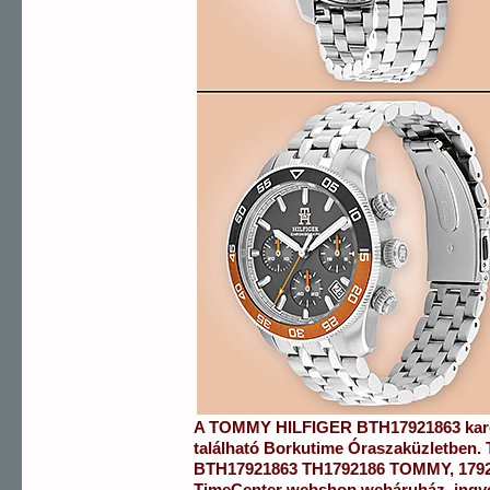
A
TOMMY HILFIGER
BTH17921863
kar
található Borkutime Óraszaküzletben.
BTH17921863
TH1792186 TOMMY
,
179