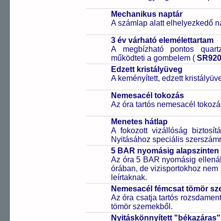
Mechanikus naptár
A számlap alatt elhelyezkedő n
3 év várható elemélettartam
A megbízható pontos quartz
működteti a gombelem (
SR92
Edzett kristályüveg
A keményített, edzett kristályü
Nemesacél tokozás
Az óra tartós nemesacél tokozá
Menetes hátlap
A fokozott vizállóság biztosí
Nyitásához speciális szerszám
5 BAR nyomásig alapszinten 
Az óra 5 BAR nyomásig ellenáll
órában, de vizisportokhoz nem
leírtaknak.
Nemesacél fémcsat tömör sz
Az óra csatja tartós rozsdament
tömör szemekből.
Nyitáskönnyített "békazáras