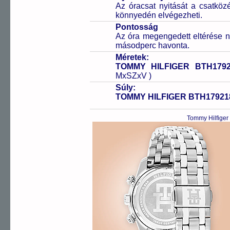
Az óracsat nyitását a csatköz
könnyedén elvégezheti.
Pontosság
Az óra megengedett eltérése n
másodperc havonta.
Méretek:
TOMMY HILFIGER BTH1792
MxSZxV )
Súly:
TOMMY HILFIGER BTH17921
Tommy Hilfiger