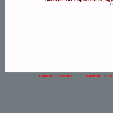
TimeCenter webshop
,
webáruház
,
ingy
Ö
TOMMY HILFIGER ÓRA
TOMMY HILFIGER